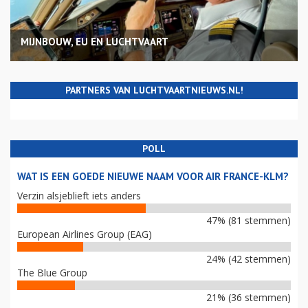
MIJNBOUW, EU EN LUCHTVAART
PARTNERS VAN LUCHTVAARTNIEUWS.NL!
POLL
WAT IS EEN GOEDE NIEUWE NAAM VOOR AIR FRANCE-KLM?
Verzin alsjeblieft iets anders
47% (81 stemmen)
European Airlines Group (EAG)
24% (42 stemmen)
The Blue Group
21% (36 stemmen)