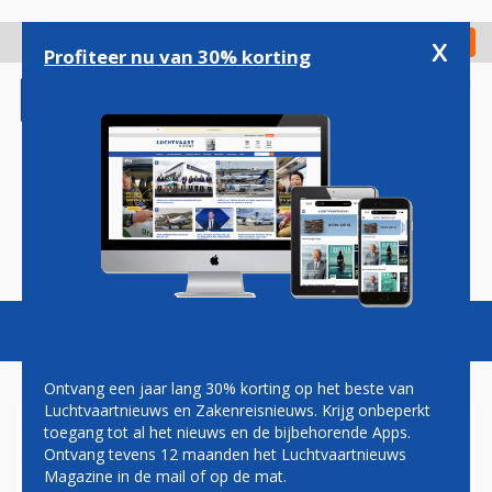
Overslaan
en
x
Digitaal Magazine
Registreer
Check in
naar
Profiteer nu van 30% korting
de
inhoud
gaan
Magazine
Podcasts
Vacatures
Toggl
naviga
Ontvang een jaar lang 30% korting op het beste van
Luchtvaartnieuws en Zakenreisnieuws. Krijg onbeperkt
toegang tot al het nieuws en de bijbehorende Apps.
SAUDI ARABIAN AIRLINES
Ontvang tevens 12 maanden het Luchtvaartnieuws
Magazine in de mail of op de mat.