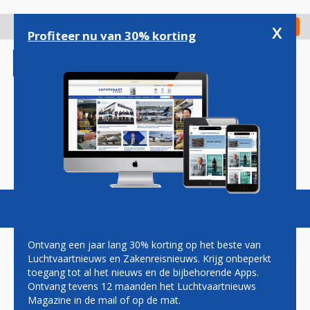
Overslaan
en
x
Digitaal Magazine
Registreer
Check in
naar
Profiteer nu van 30% korting
de
inhoud
gaan
Magazine
Podcasts
Vacatures
Toggl
naviga
Ontvang een jaar lang 30% korting op het beste van
Luchtvaartnieuws en Zakenreisnieuws. Krijg onbeperkt
toegang tot al het nieuws en de bijbehorende Apps.
AIRASIA RUILT 253 AIRBUS
Ontvang tevens 12 maanden het Luchtvaartnieuws
A320NEO'S OM VOOR
Magazine in de mail of op de mat.