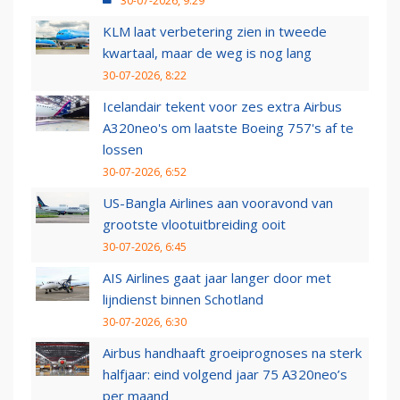
30-07-2026, 9:29
KLM laat verbetering zien in tweede
kwartaal, maar de weg is nog lang
30-07-2026, 8:22
Icelandair tekent voor zes extra Airbus
A320neo's om laatste Boeing 757's af te
lossen
30-07-2026, 6:52
US-Bangla Airlines aan vooravond van
grootste vlootuitbreiding ooit
30-07-2026, 6:45
AIS Airlines gaat jaar langer door met
lijndienst binnen Schotland
30-07-2026, 6:30
Airbus handhaaft groeiprognoses na sterk
halfjaar: eind volgend jaar 75 A320neo’s
per maand