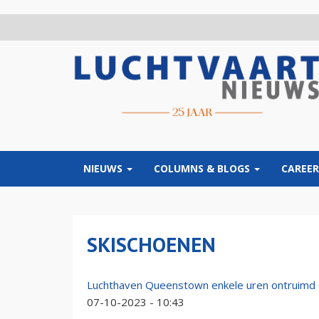
Overslaan
en
naar
de
inhoud
gaan
NIEUWS
COLUMNS & BLOGS
CAREER
SKISCHOENEN
Luchthaven Queenstown enkele uren ontruimd
07-10-2023 - 10:43