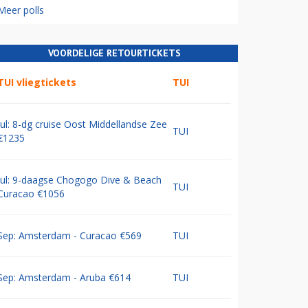
Meer polls
VOORDELIGE RETOURTICKETS
TUI vliegtickets
TUI
Jul: 8-dg cruise Oost Middellandse Zee
TUI
€1235
Jul: 9-daagse Chogogo Dive & Beach
TUI
Curacao €1056
Sep: Amsterdam - Curacao €569
TUI
Sep: Amsterdam - Aruba €614
TUI