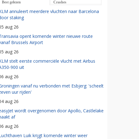
Best gelezen
Crashes
KLM annuleert meerdere vluchten naar Barcelona
door staking
05 aug 26
Transavia opent komende winter nieuwe route
vanaf Brussels Airport
05 aug 26
KLM stelt eerste commerciële vlucht met Airbus
A350-900 uit
06 aug 26
Groningen vanaf nu verbonden met Esbjerg: 'scheelt
zeven uur rijden'
04 aug 26
easyJet wordt overgenomen door Apollo, Castlelake
haakt af
06 aug 26
Luchthaven Luik krijgt komende winter weer