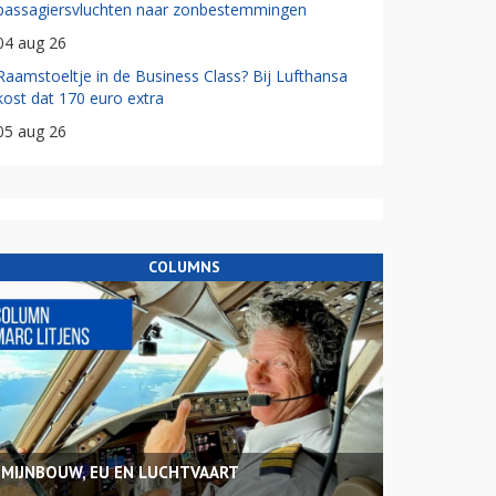
passagiersvluchten naar zonbestemmingen
04 aug 26
Raamstoeltje in de Business Class? Bij Lufthansa
kost dat 170 euro extra
05 aug 26
COLUMNS
MIJNBOUW, EU EN LUCHTVAART