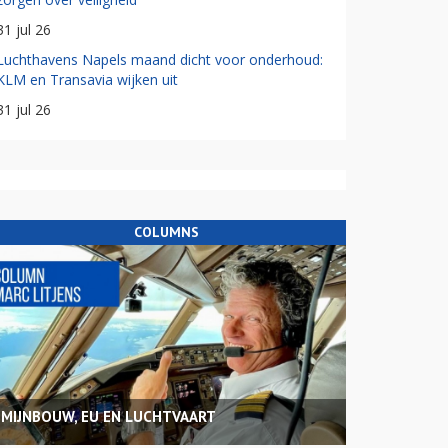
31 jul 26
Luchthavens Napels maand dicht voor onderhoud:
KLM en Transavia wijken uit
31 jul 26
COLUMNS
MIJNBOUW, EU EN LUCHTVAART