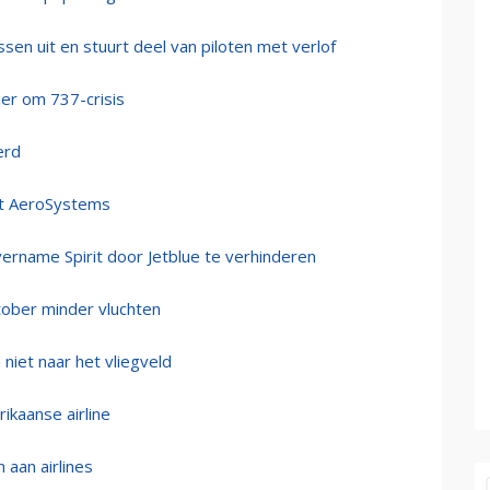
sen uit en stuurt deel van piloten met verlof
ier om 737-crisis
erd
rit AeroSystems
ername Spirit door Jetblue te verhinderen
oktober minder vluchten
m niet naar het vliegveld
ikaanse airline
 aan airlines