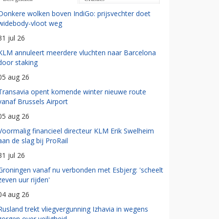
Donkere wolken boven IndiGo: prijsvechter doet
widebody-vloot weg
31 jul 26
KLM annuleert meerdere vluchten naar Barcelona
door staking
05 aug 26
Transavia opent komende winter nieuwe route
vanaf Brussels Airport
05 aug 26
Voormalig financieel directeur KLM Erik Swelheim
aan de slag bij ProRail
31 jul 26
Groningen vanaf nu verbonden met Esbjerg: 'scheelt
zeven uur rijden'
04 aug 26
Rusland trekt vliegvergunning Izhavia in wegens
zorgen over veiligheid