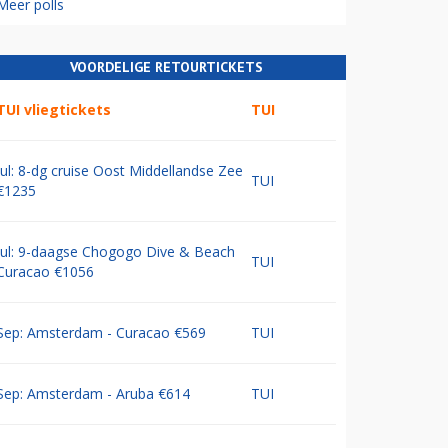
Meer polls
VOORDELIGE RETOURTICKETS
TUI vliegtickets
TUI
Jul: 8-dg cruise Oost Middellandse Zee
TUI
€1235
Jul: 9-daagse Chogogo Dive & Beach
TUI
Curacao €1056
Sep: Amsterdam - Curacao €569
TUI
Sep: Amsterdam - Aruba €614
TUI