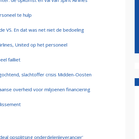
ter: de opkomst en val van Spirit Airlines
ersoneel te hulp
 de VS. En dat was net niet de bedoeling
irlines, United op het personeel
el failliet
dagochtend, slachtoffer crisis Midden-Oosten
aanse overheid voor miljoenen financiering
llissement
deal opsplitsing onderdelenleverancier'