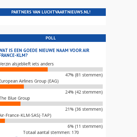
PARTNERS VAN LUCHTVAARTNIEUWS.NL!
POLL
WAT IS EEN GOEDE NIEUWE NAAM VOOR AIR
FRANCE-KLM?
Verzin alsjeblieft iets anders
47% (81 stemmen)
European Airlines Group (EAG)
24% (42 stemmen)
The Blue Group
21% (36 stemmen)
Air-France-KLM-SAS(-TAP)
6% (11 stemmen)
Totaal aantal stemmen: 170