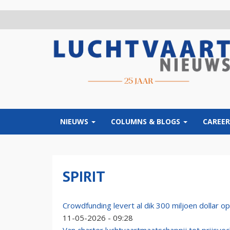
Overslaan
en
naar
de
inhoud
gaan
NIEUWS
COLUMNS & BLOGS
CAREER
SPIRIT
Crowdfunding levert al dik 300 miljoen dollar op
11-05-2026 - 09:28