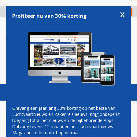
Overslaan
en
x
Digitaal Magazine
Registreer
Check in
naar
Profiteer nu van 30% korting
de
inhoud
gaan
Magazine
Podcasts
Vacatures
Toggl
naviga
Ontvang een jaar lang 30% korting op het beste van
Luchtvaartnieuws en Zakenreisnieuws. Krijg onbeperkt
toegang tot al het nieuws en de bijbehorende Apps.
TESLA
Ontvang tevens 12 maanden het Luchtvaartnieuws
Magazine in de mail of op de mat.