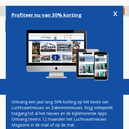
Overslaan
en
x
Digitaal Magazine
Registreer
Check in
naar
Profiteer nu van 30% korting
de
inhoud
gaan
Magazine
Podcasts
Vacatures
Toggl
naviga
Ontvang een jaar lang 30% korting op het beste van
Luchtvaartnieuws en Zakenreisnieuws. Krijg onbeperkt
toegang tot al het nieuws en de bijbehorende Apps.
TEVREDENHEID
Ontvang tevens 12 maanden het Luchtvaartnieuws
Magazine in de mail of op de mat.