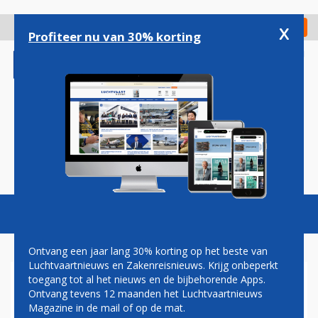
Overslaan
en
x
Digitaal Magazine
Registreer
Check in
naar
Profiteer nu van 30% korting
de
inhoud
gaan
Magazine
Podcasts
Vacatures
Toggl
naviga
Ontvang een jaar lang 30% korting op het beste van
Luchtvaartnieuws en Zakenreisnieuws. Krijg onbeperkt
toegang tot al het nieuws en de bijbehorende Apps.
TRANSFERTAKS
Ontvang tevens 12 maanden het Luchtvaartnieuws
Magazine in de mail of op de mat.