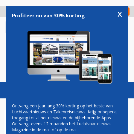
Overslaan
en
x
Digitaal Magazine
Registreer
Check in
naar
Profiteer nu van 30% korting
de
inhoud
gaan
Magazine
Podcasts
Vacatures
Toggl
naviga
Ontvang een jaar lang 30% korting op het beste van
Luchtvaartnieuws en Zakenreisnieuws. Krijg onbeperkt
toegang tot al het nieuws en de bijbehorende Apps.
TRIVIA
Ontvang tevens 12 maanden het Luchtvaartnieuws
Magazine in de mail of op de mat.