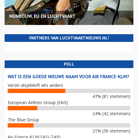
MIJNBOUW, EU EN LUCHTVAART
PARTNERS VAN LUCHTVAARTNIEUWS.NL!
POLL
WAT IS EEN GOEDE NIEUWE NAAM VOOR AIR FRANCE-KLM?
Verzin alsjeblieft iets anders
47% (81 stemmen)
European Airlines Group (EAG)
24% (42 stemmen)
The Blue Group
21% (36 stemmen)
Air-France-KLM-SAS(-TAP)