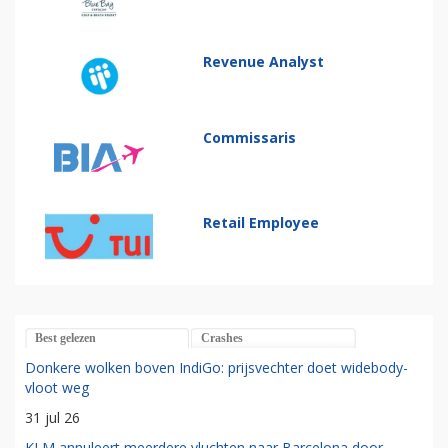
Revenue Analyst
Commissaris
Retail Employee
Best gelezen
Crashes
Donkere wolken boven IndiGo: prijsvechter doet widebody-
vloot weg
31 jul 26
KLM annuleert meerdere vluchten naar Barcelona door