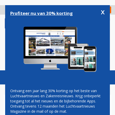
Overslaan
en
x
Digitaal Magazine
Registreer
Check in
naar
Profiteer nu van 30% korting
de
inhoud
gaan
Magazine
Podcasts
Vacatures
Toggl
naviga
Ontvang een jaar lang 30% korting op het beste van
Luchtvaartnieuws en Zakenreisnieuws. Krijg onbeperkt
toegang tot al het nieuws en de bijbehorende Apps.
VANILLA AIR
Ontvang tevens 12 maanden het Luchtvaartnieuws
Magazine in de mail of op de mat.