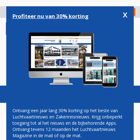
Overslaan
en
x
Digitaal Magazine
Registreer
Check in
naar
Profiteer nu van 30% korting
de
inhoud
gaan
Magazine
Podcasts
Vacatures
Toggl
naviga
Ontvang een jaar lang 30% korting op het beste van
Luchtvaartnieuws en Zakenreisnieuws. Krijg onbeperkt
toegang tot al het nieuws en de bijbehorende Apps.
VERJAARDAG
Ontvang tevens 12 maanden het Luchtvaartnieuws
Magazine in de mail of op de mat.