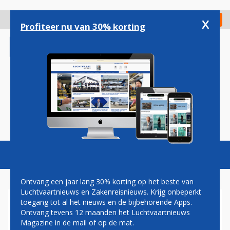
Overslaan
en
x
Digitaal Magazine
Registreer
Check in
naar
Profiteer nu van 30% korting
de
inhoud
gaan
Magazine
Podcasts
Vacatures
Toggl
naviga
Ontvang een jaar lang 30% korting op het beste van
Luchtvaartnieuws en Zakenreisnieuws. Krijg onbeperkt
toegang tot al het nieuws en de bijbehorende Apps.
VERJAARDAG
Ontvang tevens 12 maanden het Luchtvaartnieuws
Magazine in de mail of op de mat.