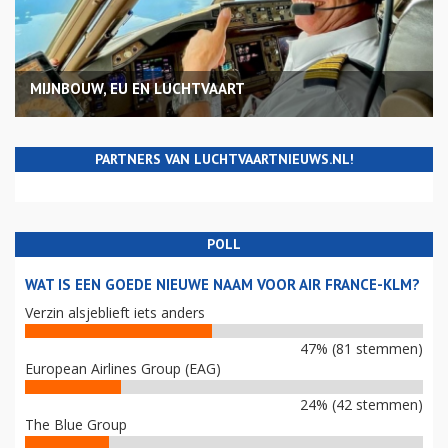
MIJNBOUW, EU EN LUCHTVAART
PARTNERS VAN LUCHTVAARTNIEUWS.NL!
POLL
WAT IS EEN GOEDE NIEUWE NAAM VOOR AIR FRANCE-KLM?
Verzin alsjeblieft iets anders
47% (81 stemmen)
European Airlines Group (EAG)
24% (42 stemmen)
The Blue Group