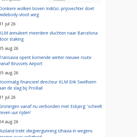
Donkere wolken boven IndiGo: prijsvechter doet
widebody-vloot weg
31 jul 26
KLM annuleert meerdere vluchten naar Barcelona
door staking
05 aug 26
Transavia opent komende winter nieuwe route
vanaf Brussels Airport
05 aug 26
Voormalig financieel directeur KLM Erik Swelheim
aan de slag bij ProRail
31 jul 26
Groningen vanaf nu verbonden met Esbjerg: 'scheelt
zeven uur rijden'
04 aug 26
Rusland trekt vliegvergunning Izhavia in wegens
zorgen over veiligheid