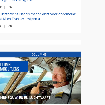
31 jul 26
Luchthavens Napels maand dicht voor onderhoud:
KLM en Transavia wijken uit
31 jul 26
COLUMNS
MIJNBOUW, EU EN LUCHTVAART