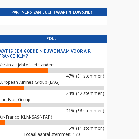
PARTNERS VAN LUCHTVAARTNIEUWS.NL!
POLL
WAT IS EEN GOEDE NIEUWE NAAM VOOR AIR
FRANCE-KLM?
Verzin alsjeblieft iets anders
47% (81 stemmen)
European Airlines Group (EAG)
24% (42 stemmen)
The Blue Group
21% (36 stemmen)
Air-France-KLM-SAS(-TAP)
6% (11 stemmen)
Totaal aantal stemmen: 170