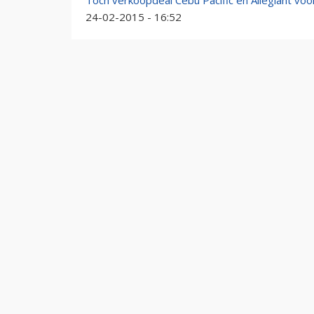
Toch verkoopdeal Cebu Pacific en Allegiant voo
24-02-2015 - 16:52