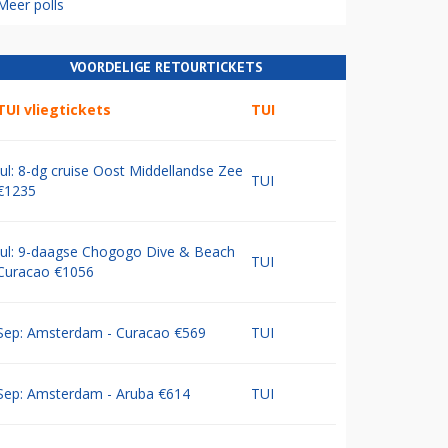
Meer polls
VOORDELIGE RETOURTICKETS
TUI vliegtickets
TUI
Jul: 8-dg cruise Oost Middellandse Zee
TUI
€1235
Jul: 9-daagse Chogogo Dive & Beach
TUI
Curacao €1056
Sep: Amsterdam - Curacao €569
TUI
Sep: Amsterdam - Aruba €614
TUI