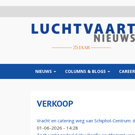
Overslaan
en
naar
de
inhoud
gaan
NIEUWS
COLUMNS & BLOGS
CAREER
VERKOOP
Vracht en catering weg van Schiphol-Centrum: d
01-06-2026 - 14:28