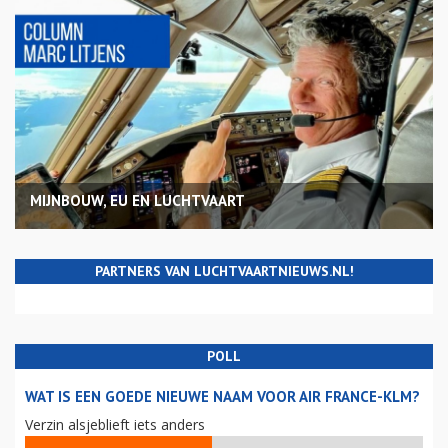
MIJNBOUW, EU EN LUCHTVAART
PARTNERS VAN LUCHTVAARTNIEUWS.NL!
POLL
WAT IS EEN GOEDE NIEUWE NAAM VOOR AIR FRANCE-KLM?
Verzin alsjeblieft iets anders