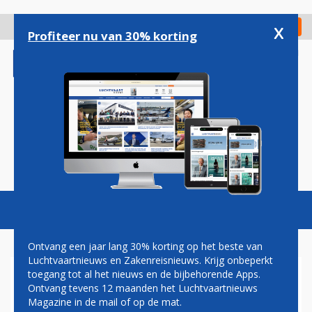
Overslaan
en
x
Digitaal Magazine
Registreer
Check in
naar
Profiteer nu van 30% korting
de
inhoud
gaan
Magazine
Podcasts
Vacatures
Toggl
naviga
Ontvang een jaar lang 30% korting op het beste van
Luchtvaartnieuws en Zakenreisnieuws. Krijg onbeperkt
toegang tot al het nieuws en de bijbehorende Apps.
BRUSSEL WIL MAATREGELEN
Ontvang tevens 12 maanden het Luchtvaartnieuws
TEGEN GROEIEND AANTAL
Magazine in de mail of op de mat.