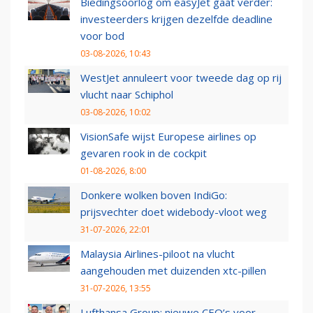
Biedingsoorlog om easyJet gaat verder:
investeerders krijgen dezelfde deadline
voor bod
03-08-2026, 10:43
WestJet annuleert voor tweede dag op rij
vlucht naar Schiphol
03-08-2026, 10:02
VisionSafe wijst Europese airlines op
gevaren rook in de cockpit
01-08-2026, 8:00
Donkere wolken boven IndiGo:
prijsvechter doet widebody-vloot weg
31-07-2026, 22:01
Malaysia Airlines-piloot na vlucht
aangehouden met duizenden xtc-pillen
31-07-2026, 13:55
Lufthansa Group: nieuwe CEO’s voor