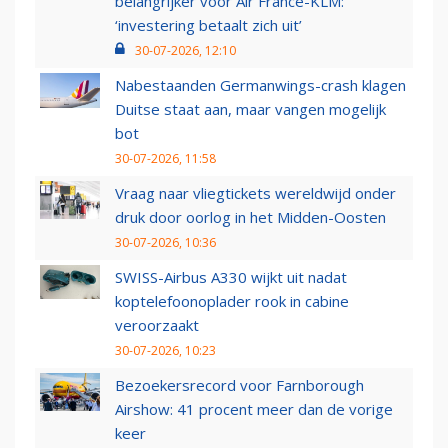
belangrijker voor Air France-KLM:
‘investering betaalt zich uit’
30-07-2026, 12:10
Nabestaanden Germanwings-crash klagen
Duitse staat aan, maar vangen mogelijk
bot
30-07-2026, 11:58
Vraag naar vliegtickets wereldwijd onder
druk door oorlog in het Midden-Oosten
30-07-2026, 10:36
SWISS-Airbus A330 wijkt uit nadat
koptelefoonoplader rook in cabine
veroorzaakt
30-07-2026, 10:23
Bezoekersrecord voor Farnborough
Airshow: 41 procent meer dan de vorige
keer