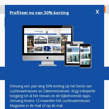
Overslaan
en
x
Digitaal Magazine
Registreer
Check in
naar
Profiteer nu van 30% korting
de
inhoud
gaan
Magazine
Podcasts
Vacatures
Toggl
naviga
Ontvang een jaar lang 30% korting op het beste van
Luchtvaartnieuws en Zakenreisnieuws. Krijg onbeperkt
toegang tot al het nieuws en de bijbehorende Apps.
VIZION AIR
Ontvang tevens 12 maanden het Luchtvaartnieuws
Magazine in de mail of op de mat.