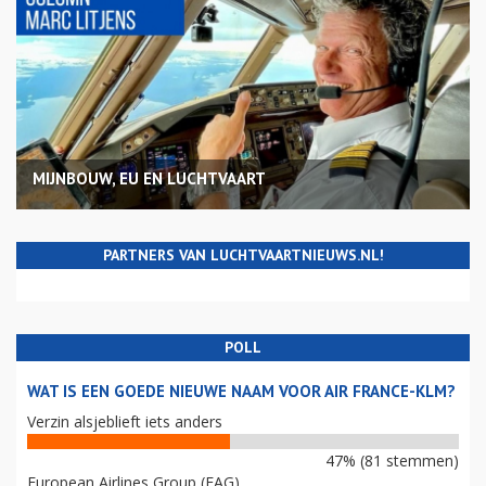
MIJNBOUW, EU EN LUCHTVAART
PARTNERS VAN LUCHTVAARTNIEUWS.NL!
POLL
WAT IS EEN GOEDE NIEUWE NAAM VOOR AIR FRANCE-KLM?
Verzin alsjeblieft iets anders
47% (81 stemmen)
European Airlines Group (EAG)