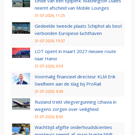
Einde van een tijdperk: Washington Dulles
neemt afscheid van Mobile Lounges
31-07-2026, 11:25
Gedeelde tweede plaats Schiphol als best
verbonden Europese luchthaven
31-07-2026, 10:37
LOT opent in maart 2027 nieuwe route
naar Hanoi
31-07-2026, 9:59
Voormalig financieel directeur KLM Erik
Swelheim aan de slag bij ProRail
31-07-2026, 9:09
Rusland trekt vliegvergunning Izhavia in
wegens zorgen over veiligheid
31-07-2026, 8:03
Wachttijd afgifte onderhoudslicenties
monteurs neemt af, maar krapte blijft