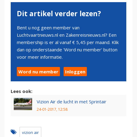
Dit artikel verder lezen?
Bent u nog geen member van
Luchtvaartnieuws.nl en Zakenreisnieuws.nl? Een
membership is er al vanaf € 5,45 per maand. Klik
dan op onderstaande 'Word nu member' button
voor meer informatie.
Word nu member
Inloggen
Lees ook:
Vizion Air de lucht in met Sprintair
24-01-2017, 12:58
vizion air