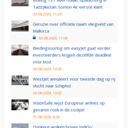
Boeing 737 MAX maakt opwachting in
Tadzjikistan: Somon Air eerste klant
03-08-2026, 11:26
Geruzie over officiële naam vliegveld van
Mallorca
03-08-2026, 11:06
Biedingsoorlog om easyJet gaat verder:
investeerders krijgen dezelfde deadline
voor bod
03-08-2026, 10:43
WestJet annuleert voor tweede dag op rij
vlucht naar Schiphol
03-08-2026, 10:02
VisionSafe wijst Europese airlines op
gevaren rook in de cockpit
01-08-2026, 8:00
Donkere wolken boven IndiGo: