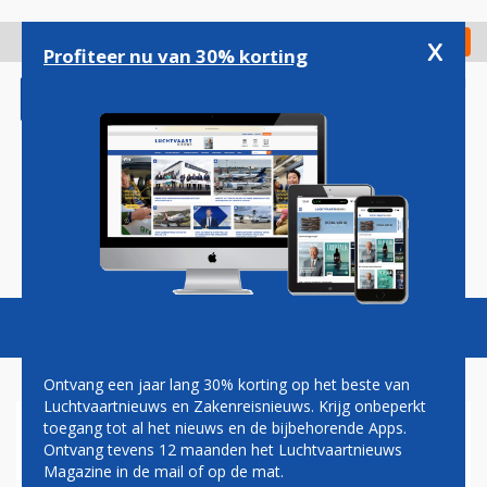
Overslaan
en
x
Digitaal Magazine
Registreer
Check in
naar
Profiteer nu van 30% korting
de
inhoud
gaan
Magazine
Podcasts
Vacatures
Toggl
naviga
Ontvang een jaar lang 30% korting op het beste van
Luchtvaartnieuws en Zakenreisnieuws. Krijg onbeperkt
toegang tot al het nieuws en de bijbehorende Apps.
VIZION AIR WIL VERDER
Ontvang tevens 12 maanden het Luchtvaartnieuws
UITBREIDEN IN EUROPA
Magazine in de mail of op de mat.