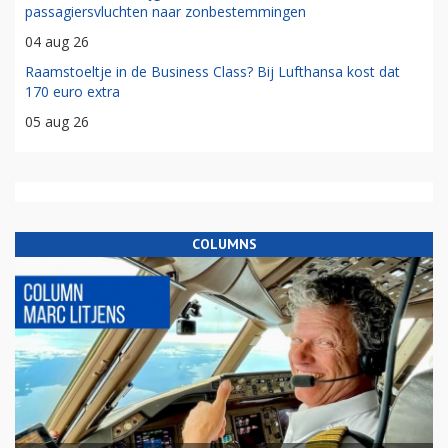
passagiersvluchten naar zonbestemmingen
04 aug 26
Raamstoeltje in de Business Class? Bij Lufthansa kost dat
170 euro extra
05 aug 26
COLUMNS