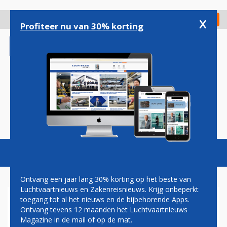
Overslaan
en
x
Digitaal Magazine
Registreer
Check in
naar
Profiteer nu van 30% korting
de
inhoud
gaan
Magazine
Podcasts
Vacatures
Toggl
naviga
Ontvang een jaar lang 30% korting op het beste van
Luchtvaartnieuws en Zakenreisnieuws. Krijg onbeperkt
toegang tot al het nieuws en de bijbehorende Apps.
VLOEISTOF
Ontvang tevens 12 maanden het Luchtvaartnieuws
Magazine in de mail of op de mat.