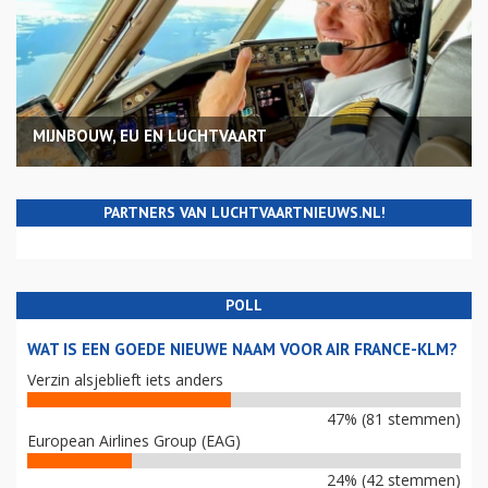
MIJNBOUW, EU EN LUCHTVAART
PARTNERS VAN LUCHTVAARTNIEUWS.NL!
POLL
WAT IS EEN GOEDE NIEUWE NAAM VOOR AIR FRANCE-KLM?
Verzin alsjeblieft iets anders
47% (81 stemmen)
European Airlines Group (EAG)
24% (42 stemmen)