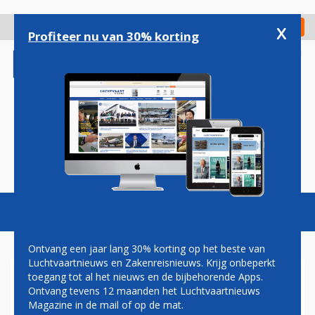
Overslaan
en
x
Digitaal Magazine
Registreer
Check in
naar
Profiteer nu van 30% korting
de
inhoud
gaan
Magazine
Podcasts
Vacatures
Toggl
naviga
Ontvang een jaar lang 30% korting op het beste van
Luchtvaartnieuws en Zakenreisnieuws. Krijg onbeperkt
toegang tot al het nieuws en de bijbehorende Apps.
WILLEM-ALEXANDER
Ontvang tevens 12 maanden het Luchtvaartnieuws
Magazine in de mail of op de mat.