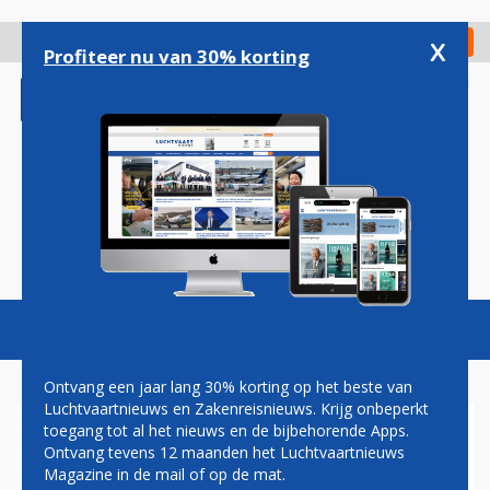
Overslaan
en
x
Digitaal Magazine
Registreer
Check in
naar
Profiteer nu van 30% korting
de
inhoud
gaan
Magazine
Podcasts
Vacatures
Toggl
naviga
Ontvang een jaar lang 30% korting op het beste van
Luchtvaartnieuws en Zakenreisnieuws. Krijg onbeperkt
toegang tot al het nieuws en de bijbehorende Apps.
WIZZ AIR.AIRBUS
Ontvang tevens 12 maanden het Luchtvaartnieuws
Magazine in de mail of op de mat.