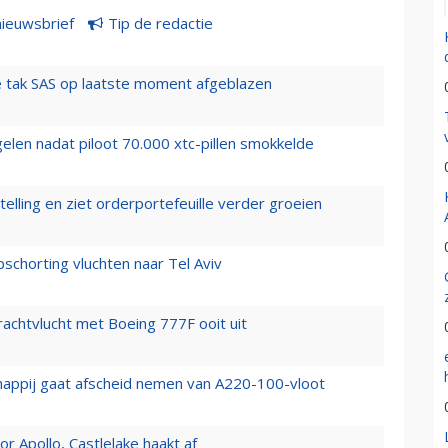
nieuwsbrief
Tip de redactie
 tak SAS op laatste moment afgeblazen
elen nadat piloot 70.000 xtc-pillen smokkelde
elling en ziet orderportefeuille verder groeien
chorting vluchten naar Tel Aviv
vrachtvlucht met Boeing 777F ooit uit
happij gaat afscheid nemen van A220-100-vloot
 Apollo, Castlelake haakt af