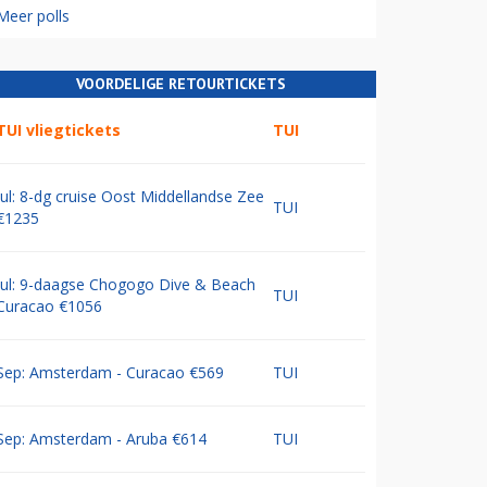
Meer polls
VOORDELIGE RETOURTICKETS
TUI vliegtickets
TUI
Jul: 8-dg cruise Oost Middellandse Zee
TUI
€1235
Jul: 9-daagse Chogogo Dive & Beach
TUI
Curacao €1056
Sep: Amsterdam - Curacao €569
TUI
Sep: Amsterdam - Aruba €614
TUI