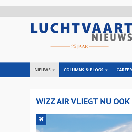
Overslaan
en
naar
de
inhoud
gaan
NIEUWS
COLUMNS & BLOGS
CAREER
WIZZ AIR VLIEGT NU OO