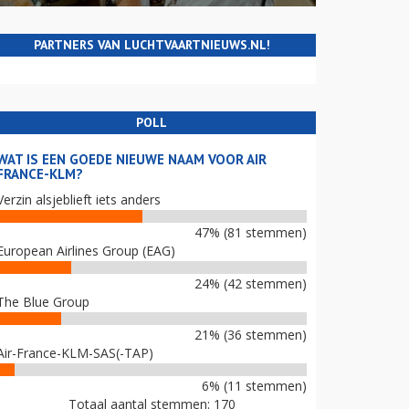
PARTNERS VAN LUCHTVAARTNIEUWS.NL!
POLL
WAT IS EEN GOEDE NIEUWE NAAM VOOR AIR
FRANCE-KLM?
Verzin alsjeblieft iets anders
47% (81 stemmen)
European Airlines Group (EAG)
24% (42 stemmen)
The Blue Group
21% (36 stemmen)
Air-France-KLM-SAS(-TAP)
6% (11 stemmen)
Totaal aantal stemmen: 170