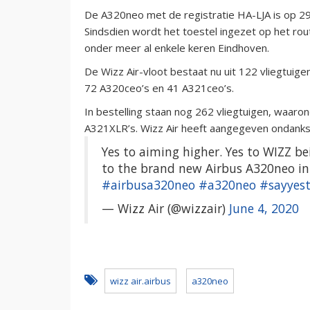
De A320neo met de registratie HA-LJA is op 2
Sindsdien wordt het toestel ingezet op het r
onder meer al enkele keren Eindhoven.
De Wizz Air-vloot bestaat nu uit 122 vliegtuig
72 A320ceo’s en 41 A321ceo’s.
In bestelling staan nog 262 vliegtuigen, waar
A321XLR’s. Wizz Air heeft aangegeven ondanks 
Yes to aiming higher. Yes to WIZZ bei
to the brand new Airbus A320neo in 
#airbusa320neo
#a320neo
#sayyest
— Wizz Air (@wizzair)
June 4, 2020
wizz air.airbus
a320neo