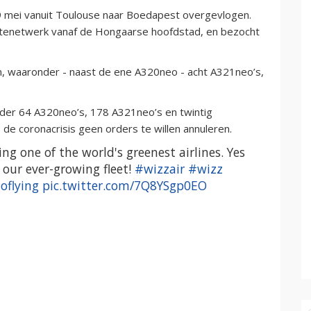
9 mei vanuit Toulouse naar Boedapest overgevlogen.
outenetwerk vanaf de Hongaarse hoofdstad, en bezocht
en, waaronder - naast de ene A320neo - acht A321neo’s,
onder 64 A320neo’s, 178 A321neo’s en twintig
de coronacrisis geen orders te willen annuleren.
ng one of the world's greenest airlines. Yes
our ever-growing fleet!
#wizzair
#wizz
oflying
pic.twitter.com/7Q8YSgp0EO