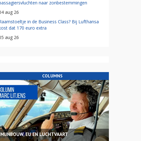
passagiersvluchten naar zonbestemmingen
04 aug 26
Raamstoeltje in de Business Class? Bij Lufthansa
kost dat 170 euro extra
05 aug 26
COLUMNS
MIJNBOUW, EU EN LUCHTVAART