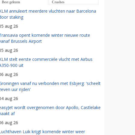
Best gelezen
Crashes
KLM annuleert meerdere vluchten naar Barcelona
door staking
05 aug 26
Transavia opent komende winter nieuwe route
vanaf Brussels Airport
05 aug 26
KLM stelt eerste commerciële vlucht met Airbus
A350-900 uit
06 aug 26
Groningen vanaf nu verbonden met Esbjerg: 'scheelt
zeven uur rijden'
04 aug 26
easyJet wordt overgenomen door Apollo, Castlelake
haakt af
06 aug 26
Luchthaven Luik krijgt komende winter weer