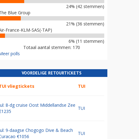
24% (42 stemmen)
The Blue Group
21% (36 stemmen)
Air-France-KLM-SAS(-TAP)
6% (11 stemmen)
Totaal aantal stemmen: 170
Meer polls
VOORDELIGE RETOURTICKETS
TUI vliegtickets
TUI
Jul: 8-dg cruise Oost Middellandse Zee
TUI
€1235
Jul: 9-daagse Chogogo Dive & Beach
TUI
Curacao €1056