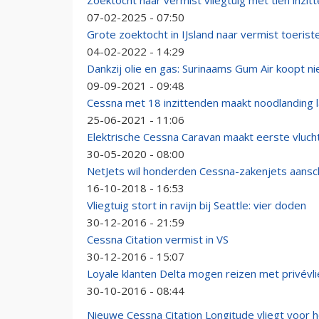
Zoektocht naar vermist vliegtuig met tien inzit
07-02-2025 - 07:50
Grote zoektocht in IJsland naar vermist toeris
04-02-2022 - 14:29
Dankzij olie en gas: Surinaams Gum Air koopt 
09-09-2021 - 09:48
Cessna met 18 inzittenden maakt noodlanding l
25-06-2021 - 11:06
Elektrische Cessna Caravan maakt eerste vluch
30-05-2020 - 08:00
NetJets wil honderden Cessna-zakenjets aansc
16-10-2018 - 16:53
Vliegtuig stort in ravijn bij Seattle: vier doden
30-12-2016 - 21:59
Cessna Citation vermist in VS
30-12-2016 - 15:07
Loyale klanten Delta mogen reizen met privévli
30-10-2016 - 08:44
Nieuwe Cessna Citation Longitude vliegt voor h