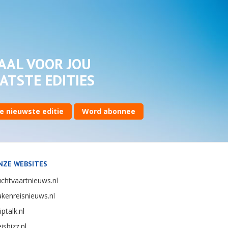
AAL VOOR JOU
ATSTE EDITIES
e nieuwste editie
Word abonnee
NZE WEBSITES
chtvaartnieuws.nl
kenreisnieuws.nl
iptalk.nl
isbizz.nl