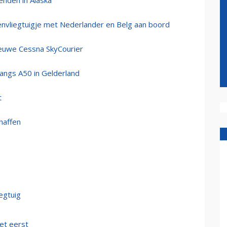
tenden in Alaska
tenvliegtuigje met Nederlander en Belg aan boord
nieuwe Cessna SkyCourier
angs A50 in Gelderland
t
haffen
egtuig
et eerst