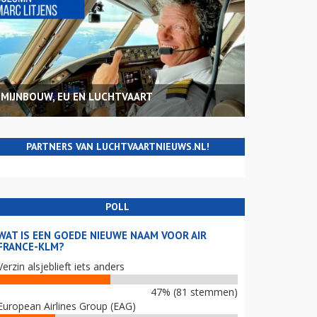
MIJNBOUW, EU EN LUCHTVAART
PARTNERS VAN LUCHTVAARTNIEUWS.NL!
POLL
WAT IS EEN GOEDE NIEUWE NAAM VOOR AIR
FRANCE-KLM?
Verzin alsjeblieft iets anders
47% (81 stemmen)
European Airlines Group (EAG)