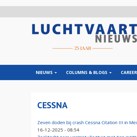
Overslaan
en
naar
de
inhoud
gaan
NIEUWS
COLUMNS & BLOGS
CAREER
CESSNA
Zeven doden bij crash Cessna Citation III in Me
16-12-2025 - 08:54