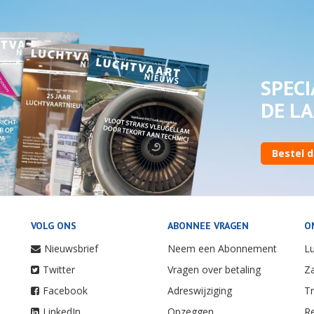
SPECI
DE LA
Bestel d
VOLG ONS
ABONNEE VRAGEN
O
Nieuwsbrief
Neem een Abonnement
Lu
Twitter
Vragen over betaling
Za
Facebook
Adreswijziging
Tr
LinkedIn
Opzeggen
Re