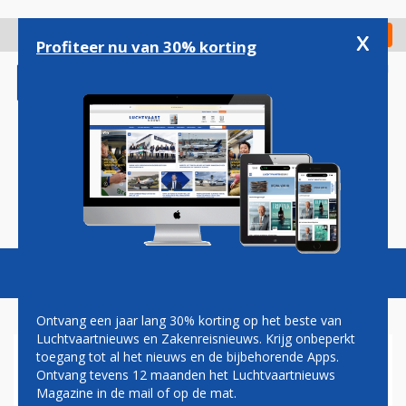
Overslaan
en
x
Digitaal Magazine
Registreer
Check in
naar
Profiteer nu van 30% korting
de
inhoud
gaan
Magazine
Podcasts
Vacatures
Toggl
naviga
Ontvang een jaar lang 30% korting op het beste van
Luchtvaartnieuws en Zakenreisnieuws. Krijg onbeperkt
toegang tot al het nieuws en de bijbehorende Apps.
CESSNA LEVERT
Ontvang tevens 12 maanden het Luchtvaartnieuws
VIJFDUIZENDSTE ZAKENJET
Magazine in de mail of op de mat.