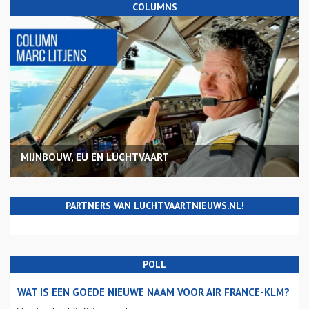
COLUMNS
MIJNBOUW, EU EN LUCHTVAART
PARTNERS VAN LUCHTVAARTNIEUWS.NL!
POLL
WAT IS EEN GOEDE NIEUWE NAAM VOOR AIR FRANCE-KLM?