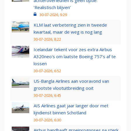
achteroverleunen is geen optie:
‘Realistisch blijven’
30-07-2026, 9:29
KLM laat verbetering zien in tweede
kwartaal, maar de weg is nog lang
30-07-2026, 8:22
Icelandair tekent voor zes extra Airbus
A320neo's om laatste Boeing 757's af te
lossen
30-07-2026, 6:52
US-Bangla Airlines aan vooravond van
grootste vlootuitbreiding ooit
30-07-2026, 6:45
AIS Airlines gaat jaar langer door met
lijndienst binnen Schotland
30-07-2026, 6:30
Airbus handhaaft groeiprognoses na sterk