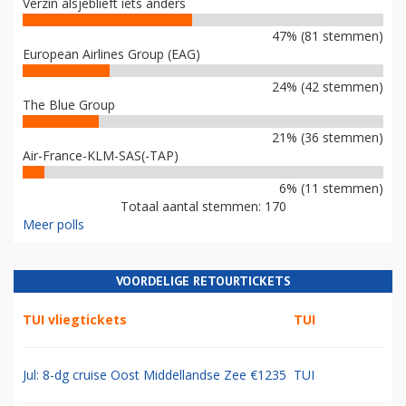
Verzin alsjeblieft iets anders
47% (81 stemmen)
European Airlines Group (EAG)
24% (42 stemmen)
The Blue Group
21% (36 stemmen)
Air-France-KLM-SAS(-TAP)
6% (11 stemmen)
Totaal aantal stemmen: 170
Meer polls
VOORDELIGE RETOURTICKETS
TUI vliegtickets
TUI
Jul: 8-dg cruise Oost Middellandse Zee €1235
TUI