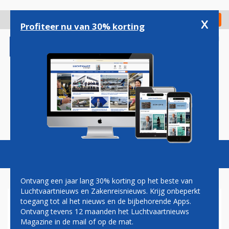
Overslaan
en
x
Digitaal Magazine
Registreer
Check in
naar
Profiteer nu van 30% korting
de
inhoud
gaan
Magazine
Podcasts
Vacatures
Toggl
naviga
Ontvang een jaar lang 30% korting op het beste van
Luchtvaartnieuws en Zakenreisnieuws. Krijg onbeperkt
toegang tot al het nieuws en de bijbehorende Apps.
KLM
Ontvang tevens 12 maanden het Luchtvaartnieuws
Magazine in de mail of op de mat.