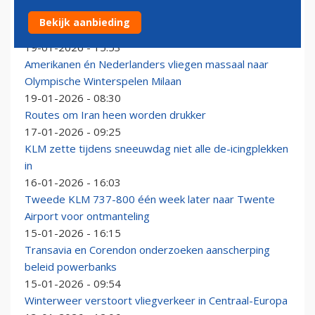
Voor iedereen een dikke bonus bij Delta: maar lid
Bekijk aanbieding
worden van een vakbond is 'not done'
19-01-2026 - 15:53
Amerikanen én Nederlanders vliegen massaal naar
Olympische Winterspelen Milaan
19-01-2026 - 08:30
Routes om Iran heen worden drukker
17-01-2026 - 09:25
KLM zette tijdens sneeuwdag niet alle de-icingplekken
in
16-01-2026 - 16:03
Tweede KLM 737-800 één week later naar Twente
Airport voor ontmanteling
15-01-2026 - 16:15
Transavia en Corendon onderzoeken aanscherping
beleid powerbanks
15-01-2026 - 09:54
Winterweer verstoort vliegverkeer in Centraal-Europa