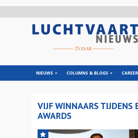
Overslaan
en
naar
de
inhoud
gaan
NIEUWS
COLUMNS & BLOGS
CAREER
VIJF WINNAARS TIJDENS 
AWARDS