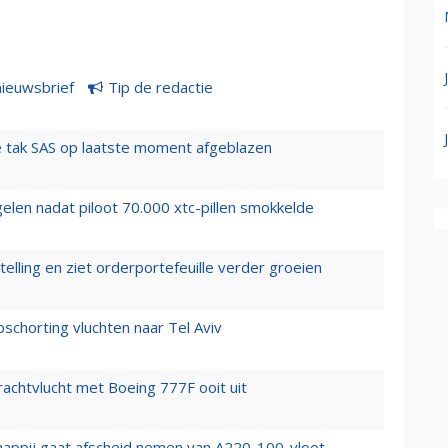
nieuwsbrief
Tip de redactie
 tak SAS op laatste moment afgeblazen
elen nadat piloot 70.000 xtc-pillen smokkelde
elling en ziet orderportefeuille verder groeien
chorting vluchten naar Tel Aviv
vrachtvlucht met Boeing 777F ooit uit
happij gaat afscheid nemen van A220-100-vloot