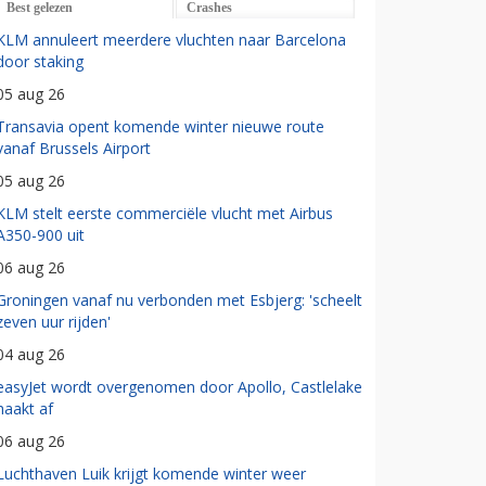
Best gelezen
Crashes
KLM annuleert meerdere vluchten naar Barcelona
door staking
05 aug 26
Transavia opent komende winter nieuwe route
vanaf Brussels Airport
05 aug 26
KLM stelt eerste commerciële vlucht met Airbus
A350-900 uit
06 aug 26
Groningen vanaf nu verbonden met Esbjerg: 'scheelt
zeven uur rijden'
04 aug 26
easyJet wordt overgenomen door Apollo, Castlelake
haakt af
06 aug 26
Luchthaven Luik krijgt komende winter weer