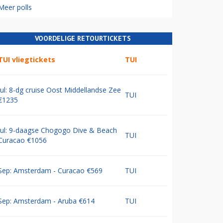
Meer polls
VOORDELIGE RETOURTICKETS
TUI vliegtickets
TUI
Jul: 8-dg cruise Oost Middellandse Zee
TUI
€1235
Jul: 9-daagse Chogogo Dive & Beach
TUI
Curacao €1056
Sep: Amsterdam - Curacao €569
TUI
Sep: Amsterdam - Aruba €614
TUI