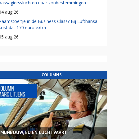
passagiersvluchten naar zonbestemmingen
04 aug 26
Raamstoeltje in de Business Class? Bij Lufthansa
kost dat 170 euro extra
05 aug 26
COLUMNS
MIJNBOUW, EU EN LUCHTVAART