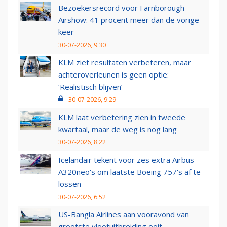
Bezoekersrecord voor Farnborough
Airshow: 41 procent meer dan de vorige
keer
30-07-2026, 9:30
KLM ziet resultaten verbeteren, maar
achteroverleunen is geen optie:
‘Realistisch blijven’
30-07-2026, 9:29
KLM laat verbetering zien in tweede
kwartaal, maar de weg is nog lang
30-07-2026, 8:22
Icelandair tekent voor zes extra Airbus
A320neo's om laatste Boeing 757's af te
lossen
30-07-2026, 6:52
US-Bangla Airlines aan vooravond van
grootste vlootuitbreiding ooit