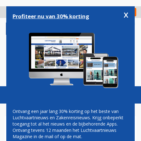
Overslaan
en
x
Digitaal Magazine
Registreer
Check in
naar
Profiteer nu van 30% korting
de
inhoud
gaan
Magazine
Podcasts
Vacatures
Toggl
naviga
Ontvang een jaar lang 30% korting op het beste van
Luchtvaartnieuws en Zakenreisnieuws. Krijg onbeperkt
toegang tot al het nieuws en de bijbehorende Apps.
FOTO'S: KONING KRIJGT
Ontvang tevens 12 maanden het Luchtvaartnieuws
TIJDELIJKE VERVANGER
Magazine in de mail of op de mat.