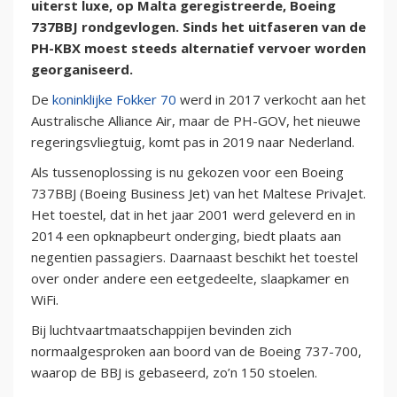
uiterst luxe, op Malta geregistreerde, Boeing
737BBJ rondgevlogen. Sinds het uitfaseren van de
PH-KBX moest steeds alternatief vervoer worden
georganiseerd.
De
koninklijke Fokker 70
werd in 2017 verkocht aan het
Australische Alliance Air, maar de PH-GOV, het nieuwe
regeringsvliegtuig, komt pas in 2019 naar Nederland.
Als tussenoplossing is nu gekozen voor een Boeing
737BBJ (Boeing Business Jet) van het Maltese PrivaJet.
Het toestel, dat in het jaar 2001 werd geleverd en in
2014 een opknapbeurt onderging, biedt plaats aan
negentien passagiers. Daarnaast beschikt het toestel
over onder andere een eetgedeelte, slaapkamer en
WiFi.
Bij luchtvaartmaatschappijen bevinden zich
normaalgesproken aan boord van de Boeing 737-700,
waarop de BBJ is gebaseerd, zo’n 150 stoelen.