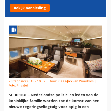
REGERINGSVLIEGTUIG PH-
Bekijk aanbieding
KBX
20 februari 2018 - 10:52 | Door:
Klaas-Jan van Woerkom
|
Foto: PrivaJet
SCHIPHOL - Nederlandse politici en leden van de
koninklijke familie worden tot de komst van het
nieuwe regeringsvliegtuig voorlopig in een