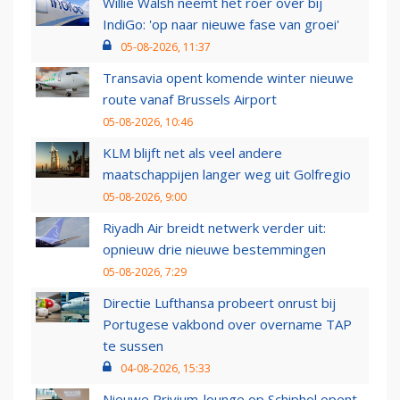
Willie Walsh neemt het roer over bij
IndiGo: 'op naar nieuwe fase van groei'
05-08-2026, 11:37
Transavia opent komende winter nieuwe
route vanaf Brussels Airport
05-08-2026, 10:46
KLM blijft net als veel andere
maatschappijen langer weg uit Golfregio
05-08-2026, 9:00
Riyadh Air breidt netwerk verder uit:
opnieuw drie nieuwe bestemmingen
05-08-2026, 7:29
Directie Lufthansa probeert onrust bij
Portugese vakbond over overname TAP
te sussen
04-08-2026, 15:33
Nieuwe Privium-lounge op Schiphol opent