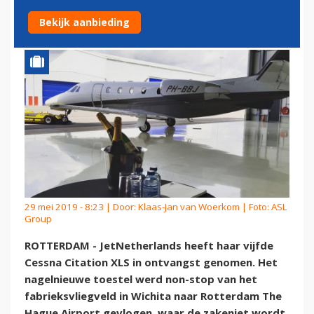
CITATION XLS
Bekijk aanbieding
29 mei 2019 - 8:23 | Door:
Klaas-Jan van Woerkom
| Foto: ASL
Group
ROTTERDAM - JetNetherlands heeft haar vijfde
Cessna Citation XLS in ontvangst genomen. Het
nagelnieuwe toestel werd non-stop van het
fabrieksvliegveld in Wichita naar Rotterdam The
Hague Airport gevlogen, waar de zakenjet wordt