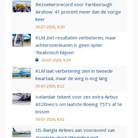
Bezoekersrecord voor Farnborough
Airshow: 41 procent meer dan de vorige
keer
30-07-2026, 9:30
KLM ziet resultaten verbeteren, maar
achteroverleunen is geen optie:
‘Realistisch blijven’
30-07-2026, 9:29
KLM laat verbetering zien in tweede
kwartaal, maar de weg is nog lang
30-07-2026, 8:22
Icelandair tekent voor zes extra Airbus
A320neo's om laatste Boeing 757's af te
lossen
30-07-2026, 6:52
US-Bangla Airlines aan vooravond van
grootste vlootuitbreiding ooit