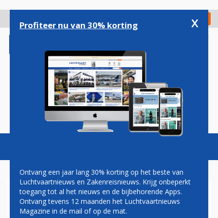
Overslaan
en
x
Digitaal Magazine
Registreer
Check in
naar
Profiteer nu van 30% korting
de
inhoud
gaan
Magazine
Podcasts
Vacatures
Toggl
naviga
Ontvang een jaar lang 30% korting op het beste van
Luchtvaartnieuws en Zakenreisnieuws. Krijg onbeperkt
toegang tot al het nieuws en de bijbehorende Apps.
JETNETHERLANDS
Ontvang tevens 12 maanden het Luchtvaartnieuws
ONTVANGT VIJFDE CESSNA
Magazine in de mail of op de mat.