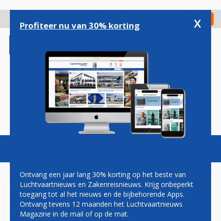
Overslaan
en
x
Digitaal Magazine
Registreer
Check in
naar
Profiteer nu van 30% korting
de
inhoud
gaan
Magazine
Podcasts
Vacatures
Toggl
naviga
Ontvang een jaar lang 30% korting op het beste van
Luchtvaartnieuws en Zakenreisnieuws. Krijg onbeperkt
toegang tot al het nieuws en de bijbehorende Apps.
PH-DRK KRIJGT OPVALLEND
Ontvang tevens 12 maanden het Luchtvaartnieuws
UITERLIJK
Magazine in de mail of op de mat.