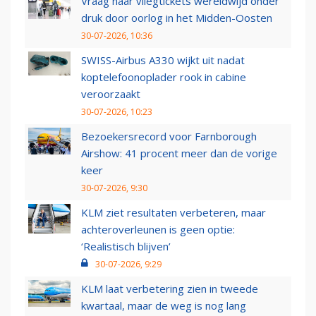
Vraag naar vliegtickets wereldwijd onder
druk door oorlog in het Midden-Oosten
30-07-2026, 10:36
SWISS-Airbus A330 wijkt uit nadat
koptelefoonoplader rook in cabine
veroorzaakt
30-07-2026, 10:23
Bezoekersrecord voor Farnborough
Airshow: 41 procent meer dan de vorige
keer
30-07-2026, 9:30
KLM ziet resultaten verbeteren, maar
achteroverleunen is geen optie:
‘Realistisch blijven’
30-07-2026, 9:29
KLM laat verbetering zien in tweede
kwartaal, maar de weg is nog lang