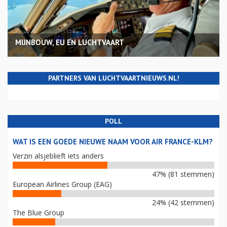
MIJNBOUW, EU EN LUCHTVAART
PARTNERS VAN LUCHTVAARTNIEUWS.NL!
POLL
WAT IS EEN GOEDE NIEUWE NAAM VOOR AIR FRANCE-KLM?
Verzin alsjeblieft iets anders
47% (81 stemmen)
European Airlines Group (EAG)
24% (42 stemmen)
The Blue Group