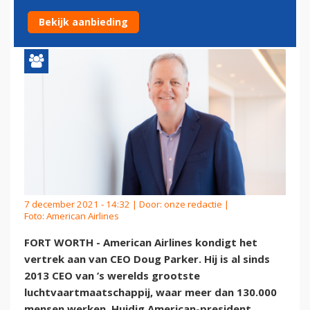
DOUG PARKER AAN
Bekijk aanbieding
7 december 2021 - 14:32 | Door:
onze redactie
|
Foto: American Airlines
FORT WORTH - American Airlines kondigt het
vertrek aan van CEO Doug Parker. Hij is al sinds
2013 CEO van ’s werelds grootste
luchtvaartmaatschappij, waar meer dan 130.000
mensen werken. Huidig American-president