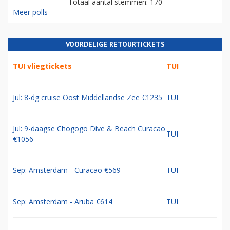
Totaal aantal stemmen: 170
Meer polls
VOORDELIGE RETOURTICKETS
TUI vliegtickets
TUI
Jul: 8-dg cruise Oost Middellandse Zee €1235
TUI
Jul: 9-daagse Chogogo Dive & Beach Curacao
TUI
€1056
Sep: Amsterdam - Curacao €569
TUI
Sep: Amsterdam - Aruba €614
TUI