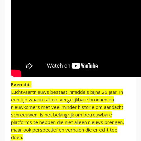
Even dit:
Luchtvaartnieuws bestaat inmiddels bijna 25 jaar. In
een tijd waarin talloze vergelijkbare bronnen en
nieuwkomers met veel minder historie om aandacht
schreeuwen, is het belangrijk om betrouwbare
platforms te hebben die niet alleen nieuws brengen,
maar ook perspectief en verhalen die er echt toe
doen.