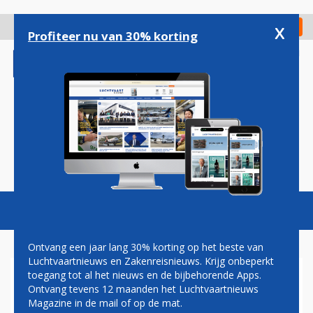
Overslaan
en
x
Digitaal Magazine
Registreer
Check in
naar
Profiteer nu van 30% korting
de
inhoud
gaan
Magazine
Podcasts
Vacatures
Toggl
naviga
Ontvang een jaar lang 30% korting op het beste van
Luchtvaartnieuws en Zakenreisnieuws. Krijg onbeperkt
toegang tot al het nieuws en de bijbehorende Apps.
AMERICAN AIRLINES
Ontvang tevens 12 maanden het Luchtvaartnieuws
KONDIGT VERTREKT VAN CEO
Magazine in de mail of op de mat.