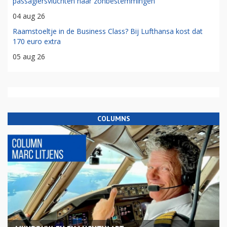
passagiersvluchten naar zonbestemmingen
04 aug 26
Raamstoeltje in de Business Class? Bij Lufthansa kost dat
170 euro extra
05 aug 26
COLUMNS