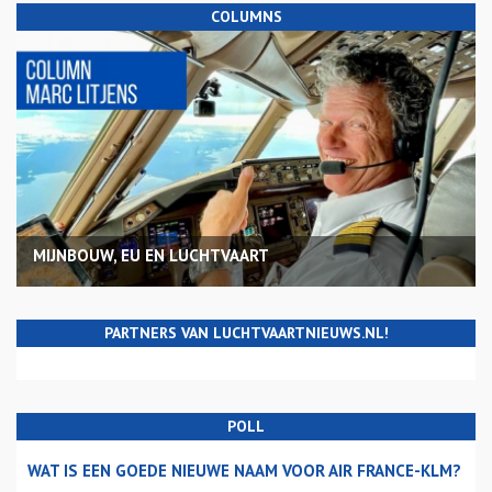
COLUMNS
MIJNBOUW, EU EN LUCHTVAART
PARTNERS VAN LUCHTVAARTNIEUWS.NL!
POLL
WAT IS EEN GOEDE NIEUWE NAAM VOOR AIR FRANCE-KLM?