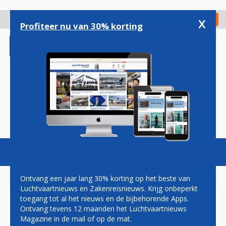
Overslaan
en
x
Digitaal Magazine
Registreer
Check in
naar
Profiteer nu van 30% korting
de
inhoud
gaan
Magazine
Podcasts
Vacatures
Toggl
naviga
Ontvang een jaar lang 30% korting op het beste van
Luchtvaartnieuws en Zakenreisnieuws. Krijg onbeperkt
toegang tot al het nieuws en de bijbehorende Apps.
LUFTHANSA TOPMAN
Ontvang tevens 12 maanden het Luchtvaartnieuws
VERTREK NAAR AEA IN
Magazine in de mail of op de mat.