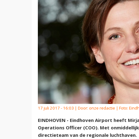
17 juli 2017 - 16:03 | Door:
onze redactie
| Foto: Eind
EINDHOVEN - Eindhoven Airport heeft Mirj
Operations Officer (COO). Met onmiddellij
directieteam van de regionale luchthaven.