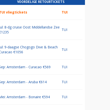
VOORDELIGE RETOURTICKETS
TUI vliegtickets
TUI
Jul: 8-dg cruise Oost Middellandse Zee
TUI
€1235
Jul: 9-daagse Chogogo Dive & Beach
TUI
Curacao €1056
Sep: Amsterdam - Curacao €569
TUI
Sep: Amsterdam - Aruba €614
TUI
Mei: Amsterdam - Bonaire €594
TUI