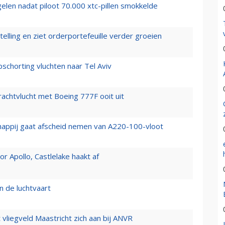
elen nadat piloot 70.000 xtc-pillen smokkelde
elling en ziet orderportefeuille verder groeien
chorting vluchten naar Tel Aviv
vrachtvlucht met Boeing 777F ooit uit
happij gaat afscheid nemen van A220-100-vloot
 Apollo, Castlelake haakt af
n de luchtvaart
t vliegveld Maastricht zich aan bij ANVR