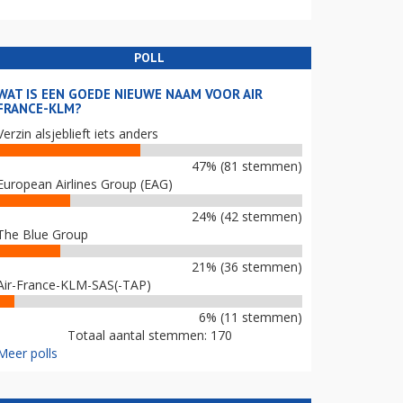
POLL
WAT IS EEN GOEDE NIEUWE NAAM VOOR AIR
FRANCE-KLM?
Verzin alsjeblieft iets anders
47% (81 stemmen)
European Airlines Group (EAG)
24% (42 stemmen)
The Blue Group
21% (36 stemmen)
Air-France-KLM-SAS(-TAP)
6% (11 stemmen)
Totaal aantal stemmen: 170
Meer polls