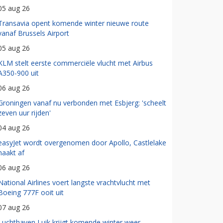
05 aug 26
Transavia opent komende winter nieuwe route
vanaf Brussels Airport
05 aug 26
KLM stelt eerste commerciële vlucht met Airbus
A350-900 uit
06 aug 26
Groningen vanaf nu verbonden met Esbjerg: 'scheelt
zeven uur rijden'
04 aug 26
easyJet wordt overgenomen door Apollo, Castlelake
haakt af
06 aug 26
National Airlines voert langste vrachtvlucht met
Boeing 777F ooit uit
07 aug 26
Luchthaven Luik krijgt komende winter weer