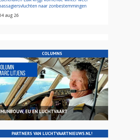
passagiersvluchten naar zonbestemmingen
04 aug 26
COLUMNS
MIJNBOUW, EU EN LUCHTVAART
PARTNERS VAN LUCHTVAARTNIEUWS.NL!