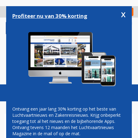
Overslaan
en
x
Digitaal Magazine
Registreer
Check in
naar
Profiteer nu van 30% korting
de
inhoud
gaan
Magazine
Podcasts
Vacatures
Toggl
naviga
Ontvang een jaar lang 30% korting op het beste van
Luchtvaartnieuws en Zakenreisnieuws. Krijg onbeperkt
toegang tot al het nieuws en de bijbehorende Apps.
ASTRONAUT NEIL
Ontvang tevens 12 maanden het Luchtvaartnieuws
ARMSTRONG OVERLEDEN
Magazine in de mail of op de mat.