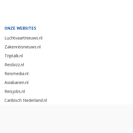
ONZE WEBSITES
Luchtvaartnieuws.nl
Zakenreisnieuws.nl
Triptalk.nl
Reisbizz.nl
Reismedia.nl
Aviabanen.nl
Reisjobs.nl
Caribisch Nederland.nl
Careerexperience.nl
Zakenreisawards.nl