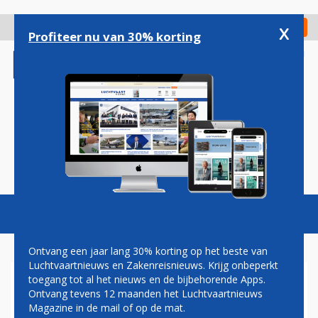
Overslaan
en
x
Digitaal Magazine
Registreer
Check in
naar
Profiteer nu van 30% korting
de
inhoud
gaan
Magazine
Podcasts
Vacatures
Toggl
naviga
Ontvang een jaar lang 30% korting op het beste van
Luchtvaartnieuws en Zakenreisnieuws. Krijg onbeperkt
toegang tot al het nieuws en de bijbehorende Apps.
COMMERCIEEL VRACHTSCHIP
Ontvang tevens 12 maanden het Luchtvaartnieuws
NAAR HET ISS
Magazine in de mail of op de mat.