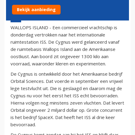
Bekijk aanbieding
9 januari 2014 - 20:11
WALLOPS ISLAND - Een commercieel vrachtschip is
donderdag vertrokken naar het internationale
ruimtestation ISS. De Cygnus werd gelanceerd vanaf
de ruimtebasis Wallops Island aan de Amerikaanse
oostkust. Aan boord zit ongeveer 1300 kilo aan
voorraad, waaronder kleren en experimenten.
De Cygnus is ontwikkeld door het Amerikaanse bedrijf
Orbital Sciences. Dat voerde in september een vrijwel
lege testvlucht uit. Die is geslaagd en daarom mag de
Cygnus nu voor het eerst het ISS echt bevoorraden.
Hierna volgen nog minstens zeven vluchten. Dat levert
Orbital ongeveer 2 miljard dollar op. Grote concurrent
is het bedrijf SpaceX. Dat heeft het ISS al drie keer
bevoorraad.
De Cygnus komt zondag aan bij het ISS en blijft daar