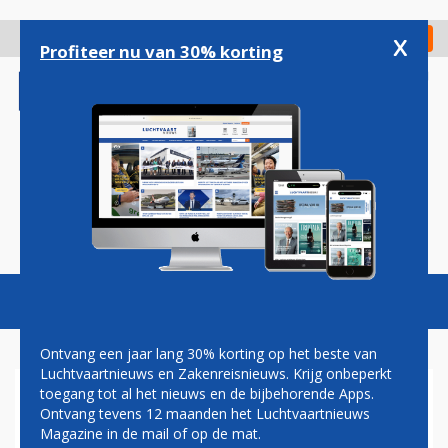
Overslaan
en
x
Digitaal Magazine
Registreer
Check in
naar
Profiteer nu van 30% korting
de
inhoud
gaan
Magazine
Podcasts
Vacatures
Toggl
naviga
Ontvang een jaar lang 30% korting op het beste van
Luchtvaartnieuws en Zakenreisnieuws. Krijg onbeperkt
toegang tot al het nieuws en de bijbehorende Apps.
FAA HOUDT VIRGIN GALACTIC
Ontvang tevens 12 maanden het Luchtvaartnieuws
HANGENDE ONDERZOEK AAN
Magazine in de mail of op de mat.