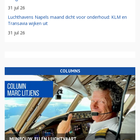
31 jul 26
Luchthavens Napels maand dicht voor onderhoud: KLM en
Transavia wijken uit
31 jul 26
COLUMNS
MIJNBOUW, EU EN LUCHTVAART