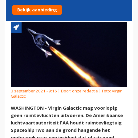
DE GROND
Bekijk aanbieding
3 september 2021 - 9:16 | Door:
onze redactie
| Foto: Virgin
Galactic
WASHINGTON - Virgin Galactic mag voorlopig
geen ruimtevluchten uitvoeren. De Amerikaanse
luchtvaartautoriteit FAA houdt ruimtevliegtuig
SpaceShipTwo aan de grond hangende het
onderzoek naar een incident dat plaatsvond