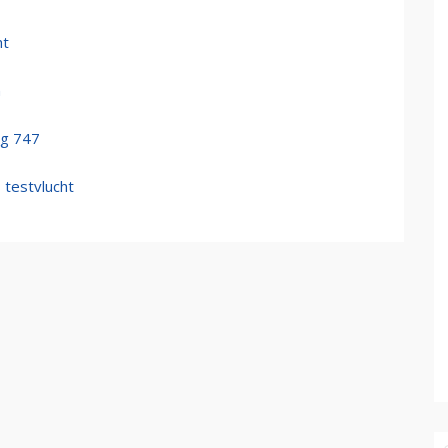
ht
n
ng 747
 testvlucht