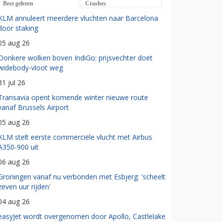
Best gelezen
Crashes
KLM annuleert meerdere vluchten naar Barcelona
door staking
05 aug 26
Donkere wolken boven IndiGo: prijsvechter doet
widebody-vloot weg
31 jul 26
Transavia opent komende winter nieuwe route
vanaf Brussels Airport
05 aug 26
KLM stelt eerste commerciële vlucht met Airbus
A350-900 uit
06 aug 26
Groningen vanaf nu verbonden met Esbjerg: 'scheelt
zeven uur rijden'
04 aug 26
easyJet wordt overgenomen door Apollo, Castlelake