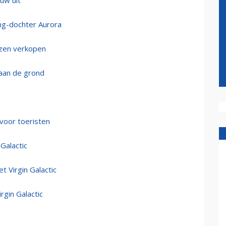
euw uit
ing-dochter Aurora
eizen verkopen
 aan de grond
 voor toeristen
Galactic
t Virgin Galactic
rgin Galactic