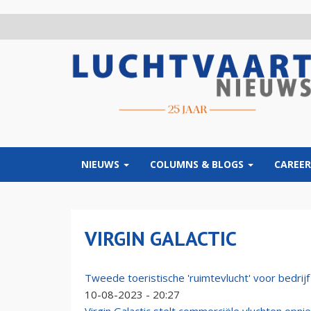
Overslaan
en
naar
de
inhoud
gaan
NIEUWS
COLUMNS & BLOGS
CAREER
VIRGIN GALACTIC
Tweede toeristische 'ruimtevlucht' voor bedrij
10-08-2023 - 20:27