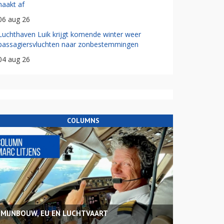
haakt af
06 aug 26
Luchthaven Luik krijgt komende winter weer
passagiersvluchten naar zonbestemmingen
04 aug 26
COLUMNS
MIJNBOUW, EU EN LUCHTVAART