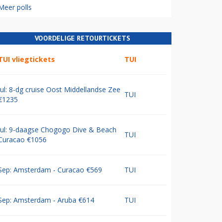
Meer polls
VOORDELIGE RETOURTICKETS
TUI vliegtickets
TUI
Jul: 8-dg cruise Oost Middellandse Zee
TUI
€1235
Jul: 9-daagse Chogogo Dive & Beach
TUI
Curacao €1056
Sep: Amsterdam - Curacao €569
TUI
Sep: Amsterdam - Aruba €614
TUI