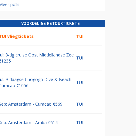
Meer polls
VOORDELIGE RETOURTICKETS
TUI vliegtickets
TUI
Jul: 8-dg cruise Oost Middellandse Zee
TUI
€1235
Jul: 9-daagse Chogogo Dive & Beach
TUI
Curacao €1056
Sep: Amsterdam - Curacao €569
TUI
Sep: Amsterdam - Aruba €614
TUI