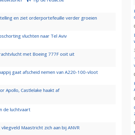
elling en ziet orderportefeuille verder groeien
chorting vluchten naar Tel Aviv
vrachtvlucht met Boeing 777F ooit uit
happij gaat afscheid nemen van A220-100-vloot
 Apollo, Castlelake haakt af
n de luchtvaart
t vliegveld Maastricht zich aan bij ANVR