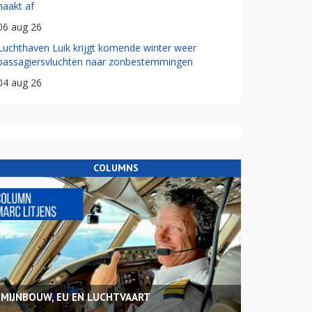
haakt af
06 aug 26
Luchthaven Luik krijgt komende winter weer
passagiersvluchten naar zonbestemmingen
04 aug 26
COLUMNS
MIJNBOUW, EU EN LUCHTVAART