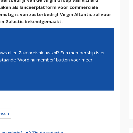
aartbedrijf van de Virgin Group van Richard
uiken als lanceerplatform voor commerciële
mstig is van zusterbedrijf Virgin Altantic zal voor
in Galactic bekendgemaakt.
ws.nl en Zakenreisnieuws.nl? Een membership is er
erstaande 'Word nu member' button voor meer
anson
nieuwsbrief
Tip de redactie