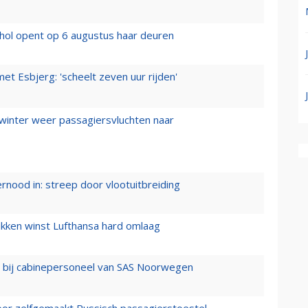
hol opent op 6 augustus haar deuren
t Esbjerg: 'scheelt zeven uur rijden'
 winter weer passagiersvluchten naar
ernood in: streep door vlootuitbreiding
ukken winst Lufthansa hard omlaag
 bij cabinepersoneel van SAS Noorwegen
voor zelfgemaakt Russisch passagierstoestel