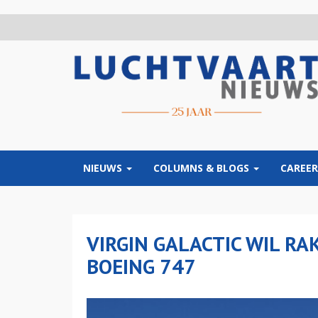
Overslaan
en
naar
de
inhoud
gaan
NIEUWS
COLUMNS & BLOGS
CAREER
VIRGIN GALACTIC WIL R
BOEING 747