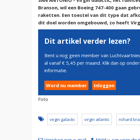
SAN ANTONIO - Virgin Galactic, het ruimtev
Branson, wil een Boeing 747-400 gaan gebr
raketten. Een toestel van dit type dat afko
dit doel worden omgebouwd, zo heeft Virg
Dit artikel verder lezen?
Bent u nog geen member van Luchtvaartnieu
al vanaf € 5,45 per maand. Klik dan op ond
informatie.
Word nu member
Inloggen
Foto
virgin galactic
virgin atlantic
richard br
Verstuur per e-mail
Meld u aan voor de 