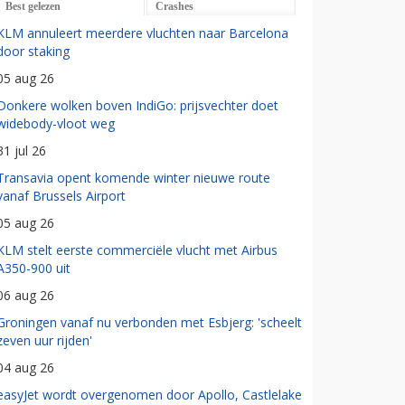
Best gelezen
Crashes
KLM annuleert meerdere vluchten naar Barcelona
door staking
05 aug 26
Donkere wolken boven IndiGo: prijsvechter doet
widebody-vloot weg
31 jul 26
Transavia opent komende winter nieuwe route
vanaf Brussels Airport
05 aug 26
KLM stelt eerste commerciële vlucht met Airbus
A350-900 uit
06 aug 26
Groningen vanaf nu verbonden met Esbjerg: 'scheelt
zeven uur rijden'
04 aug 26
easyJet wordt overgenomen door Apollo, Castlelake