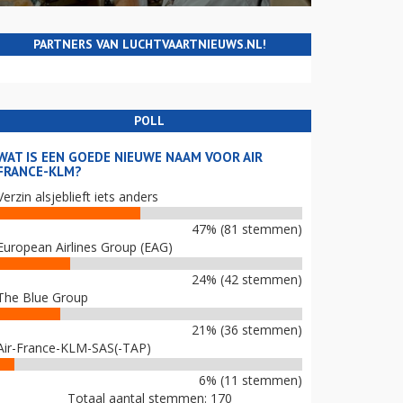
PARTNERS VAN LUCHTVAARTNIEUWS.NL!
POLL
WAT IS EEN GOEDE NIEUWE NAAM VOOR AIR
FRANCE-KLM?
Verzin alsjeblieft iets anders
47% (81 stemmen)
European Airlines Group (EAG)
24% (42 stemmen)
The Blue Group
21% (36 stemmen)
Air-France-KLM-SAS(-TAP)
6% (11 stemmen)
Totaal aantal stemmen: 170