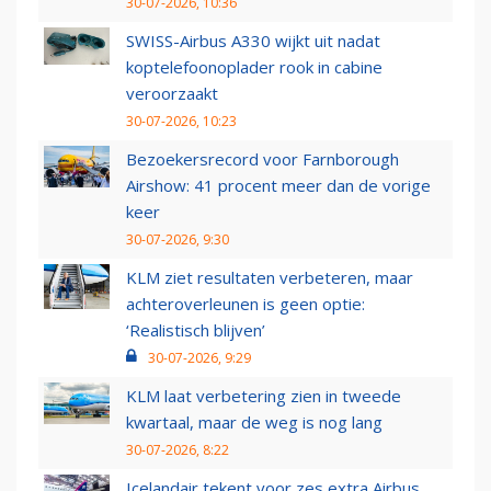
30-07-2026, 10:36
SWISS-Airbus A330 wijkt uit nadat
koptelefoonoplader rook in cabine
veroorzaakt
30-07-2026, 10:23
Bezoekersrecord voor Farnborough
Airshow: 41 procent meer dan de vorige
keer
30-07-2026, 9:30
KLM ziet resultaten verbeteren, maar
achteroverleunen is geen optie:
‘Realistisch blijven’
30-07-2026, 9:29
KLM laat verbetering zien in tweede
kwartaal, maar de weg is nog lang
30-07-2026, 8:22
Icelandair tekent voor zes extra Airbus