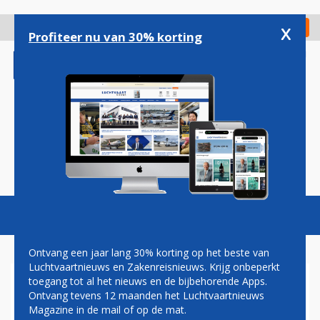
Overslaan
en
x
Digitaal Magazine
Registreer
Check in
naar
Profiteer nu van 30% korting
de
inhoud
gaan
Magazine
Podcasts
Vacatures
Toggl
naviga
Ontvang een jaar lang 30% korting op het beste van
Luchtvaartnieuws en Zakenreisnieuws. Krijg onbeperkt
toegang tot al het nieuws en de bijbehorende Apps.
RUIMTEVLIEGTUIG
Ontvang tevens 12 maanden het Luchtvaartnieuws
SPACESHIPTWO GECRASHT
Magazine in de mail of op de mat.