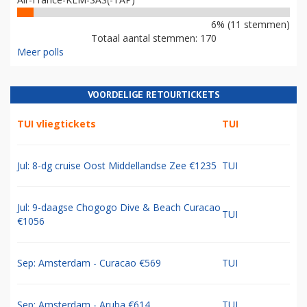
6% (11 stemmen)
Totaal aantal stemmen: 170
Meer polls
VOORDELIGE RETOURTICKETS
TUI vliegtickets
TUI
Jul: 8-dg cruise Oost Middellandse Zee €1235
TUI
Jul: 9-daagse Chogogo Dive & Beach Curacao
TUI
€1056
Sep: Amsterdam - Curacao €569
TUI
Sep: Amsterdam - Aruba €614
TUI