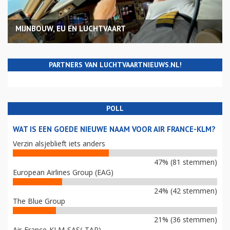
MIJNBOUW, EU EN LUCHTVAART
PARTNERS VAN LUCHTVAARTNIEUWS.NL!
POLL
WAT IS EEN GOEDE NIEUWE NAAM VOOR AIR FRANCE-KLM?
Verzin alsjeblieft iets anders
47% (81 stemmen)
European Airlines Group (EAG)
24% (42 stemmen)
The Blue Group
21% (36 stemmen)
Air-France-KLM-SAS(-TAP)