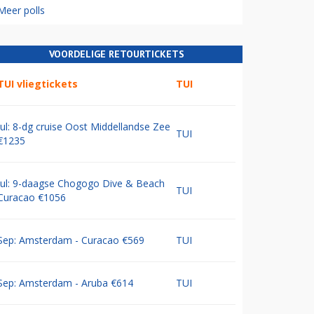
Meer polls
VOORDELIGE RETOURTICKETS
TUI vliegtickets
TUI
Jul: 8-dg cruise Oost Middellandse Zee
TUI
€1235
Jul: 9-daagse Chogogo Dive & Beach
TUI
Curacao €1056
Sep: Amsterdam - Curacao €569
TUI
Sep: Amsterdam - Aruba €614
TUI