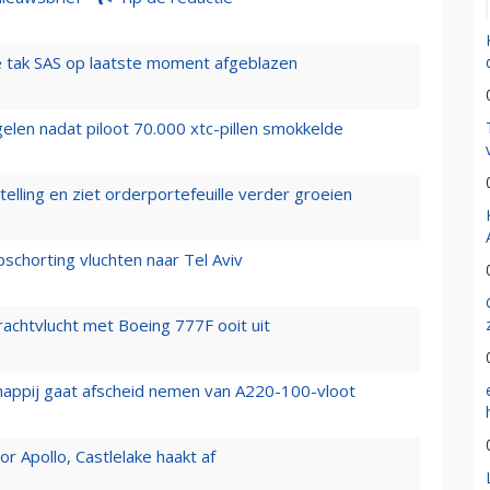
 tak SAS op laatste moment afgeblazen
elen nadat piloot 70.000 xtc-pillen smokkelde
elling en ziet orderportefeuille verder groeien
chorting vluchten naar Tel Aviv
vrachtvlucht met Boeing 777F ooit uit
happij gaat afscheid nemen van A220-100-vloot
 Apollo, Castlelake haakt af