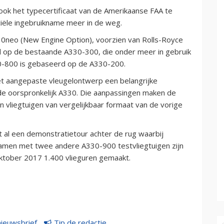
ook het typecertificaat van de Amerikaanse FAA te
iële ingebruikname meer in de weg.
30neo (New Engine Option), voorzien van Rolls-Royce
 op de bestaande A330-300, die onder meer in gebruik
330-800 is gebaseerd op de A330-200.
t aangepaste vleugelontwerp een belangrijke
de oorspronkelijk A330. Die aanpassingen maken de
 vliegtuigen van vergelijkbaar formaat van de vorige
al een demonstratietour achter de rug waarbij
amen met twee andere A330-900 testvliegtuigen zijn
oktober 2017 1.400 vlieguren gemaakt.
nieuwsbrief
Tip de redactie