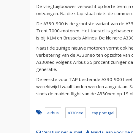
De vliegtuigbouwer verwacht op korte termijn 
ontvangen. Na die stap staat niets de commerc
De A330-900 is de grootste variant van de A3
Trent 7000-motoren. Het toestel is gebaseerd
is bij KLM en Brussels Airlines. De kleinere A
Naast de zuinige nieuwe motoren vormt ook he
verbetering van de A330neo ten opzichte van 
A330neo volgens Airbus 25 procent zuiniger dan
generatie.
De eerste voor TAP bestemde A330-900 heeft 
wereldwijd twaalf landen werden aangedaan. S
sinds de maiden flight van de A330neo op 19 
airbus
a330neo
tap portugal
Verstuur per e-mail
Meld u aan voor de 