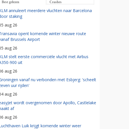
Best gelezen
Crashes
KLM annuleert meerdere vluchten naar Barcelona
door staking
05 aug 26
Transavia opent komende winter nieuwe route
vanaf Brussels Airport
05 aug 26
KLM stelt eerste commerciële vlucht met Airbus
A350-900 uit
06 aug 26
Groningen vanaf nu verbonden met Esbjerg: 'scheelt
zeven uur rijden'
04 aug 26
easyJet wordt overgenomen door Apollo, Castlelake
haakt af
06 aug 26
Luchthaven Luik krijgt komende winter weer