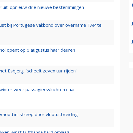
er uit: opnieuw drie nieuwe bestemmingen
rust bij Portugese vakbond over overname TAP te
hol opent op 6 augustus haar deuren
t Esbjerg: 'scheelt zeven uur rijden'
 winter weer passagiersvluchten naar
ernood in: streep door vlootuitbreiding
ukken winst Lufthansa hard omlaag