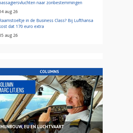
passagiersvluchten naar zonbestemmingen
04 aug 26
Raamstoeltje in de Business Class? Bij Lufthansa
kost dat 170 euro extra
05 aug 26
COLUMNS
MIJNBOUW, EU EN LUCHTVAART