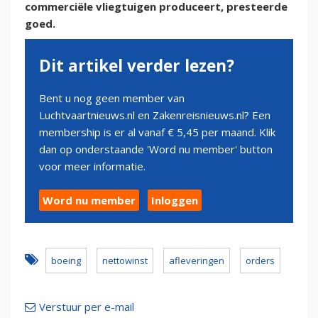
commerciële vliegtuigen produceert, presteerde
goed.
Dit artikel verder lezen?
Bent u nog geen member van
Luchtvaartnieuws.nl en Zakenreisnieuws.nl? Een
membership is er al vanaf € 5,45 per maand. Klik
dan op onderstaande 'Word nu member' button
voor meer informatie.
Word nu member
Inloggen
boeing
nettowinst
afleveringen
orders
Verstuur per e-mail