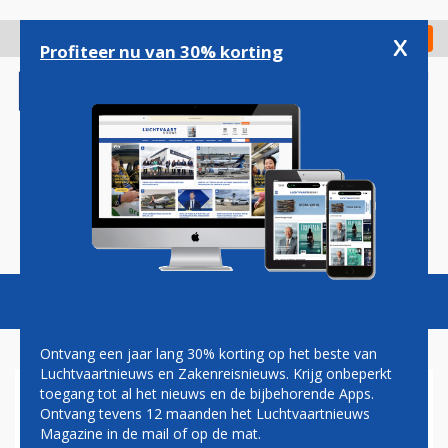
Overslaan
en
x
Digitaal Magazine
Registreer
Check in
naar
Profiteer nu van 30% korting
de
inhoud
gaan
Magazine
Podcasts
Vacatures
Toggl
naviga
Ontvang een jaar lang 30% korting op het beste van
Luchtvaartnieuws en Zakenreisnieuws. Krijg onbeperkt
toegang tot al het nieuws en de bijbehorende Apps.
BOEING SLUIT 2014 AF MET
Ontvang tevens 12 maanden het Luchtvaartnieuws
UITSTEKEND KWARTAAL
Magazine in de mail of op de mat.