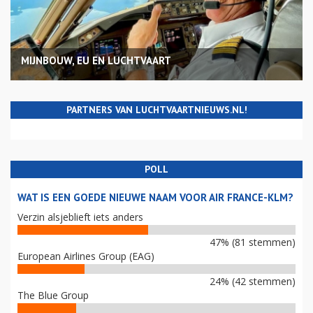
MIJNBOUW, EU EN LUCHTVAART
PARTNERS VAN LUCHTVAARTNIEUWS.NL!
POLL
WAT IS EEN GOEDE NIEUWE NAAM VOOR AIR FRANCE-KLM?
Verzin alsjeblieft iets anders
47% (81 stemmen)
European Airlines Group (EAG)
24% (42 stemmen)
The Blue Group