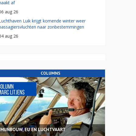
haakt af
06 aug 26
Luchthaven Luik krijgt komende winter weer
passagiersvluchten naar zonbestemmingen
04 aug 26
COLUMNS
MIJNBOUW, EU EN LUCHTVAART