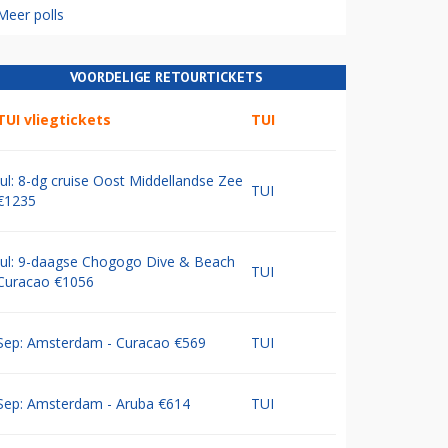
Meer polls
VOORDELIGE RETOURTICKETS
TUI vliegtickets
TUI
Jul: 8-dg cruise Oost Middellandse Zee
TUI
€1235
Jul: 9-daagse Chogogo Dive & Beach
TUI
Curacao €1056
Sep: Amsterdam - Curacao €569
TUI
Sep: Amsterdam - Aruba €614
TUI