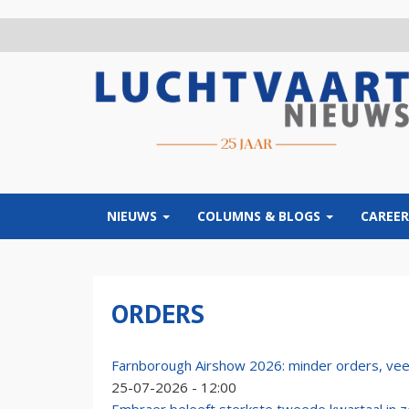
Overslaan
en
naar
de
inhoud
gaan
NIEUWS
COLUMNS & BLOGS
CAREER
ORDERS
Farnborough Airshow 2026: minder orders, vee
25-07-2026 - 12:00