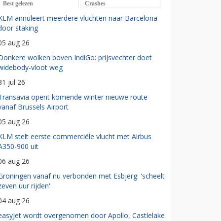
Best gelezen
Crashes
KLM annuleert meerdere vluchten naar Barcelona
door staking
05 aug 26
Donkere wolken boven IndiGo: prijsvechter doet
widebody-vloot weg
31 jul 26
Transavia opent komende winter nieuwe route
vanaf Brussels Airport
05 aug 26
KLM stelt eerste commerciële vlucht met Airbus
A350-900 uit
06 aug 26
Groningen vanaf nu verbonden met Esbjerg: 'scheelt
zeven uur rijden'
04 aug 26
easyJet wordt overgenomen door Apollo, Castlelake