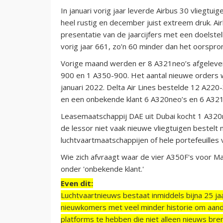
In januari vorig jaar leverde Airbus 30 vliegtui
heel rustig en december juist extreem druk. A
presentatie van de jaarcijfers met een doelstel
vorig jaar 661, zo’n 60 minder dan het oorspron
Vorige maand werden er 8 A321neo’s afgelever
900 en 1 A350-900. Het aantal nieuwe orders 
januari 2022. Delta Air Lines bestelde 12 A22
en een onbekende klant 6 A320neo’s en 6 A321
Leasemaatschappij DAE uit Dubai kocht 1 A320
de lessor niet vaak nieuwe vliegtuigen bestelt 
luchtvaartmaatschappijen of hele portefeuilles
Wie zich afvraagt waar de vier A350F's voor Mar
onder 'onbekende klant.'
Even dit:
Luchtvaartnieuws bestaat inmiddels bijna 25 jaa
nieuwkomers met veel minder historie om aand
platforms te hebben die niet alleen nieuws bre