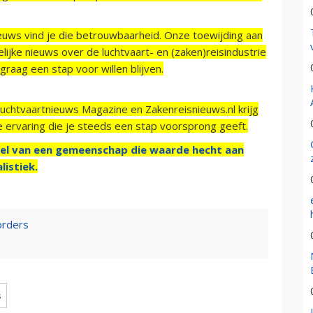
ieuws vind je die betrouwbaarheid. Onze toewijding aan
ijke nieuws over de luchtvaart- en (zaken)reisindustrie
raag een stap voor willen blijven.
Luchtvaartnieuws Magazine en Zakenreisnieuws.nl krijg
e ervaring die je steeds een stap voorsprong geeft.
el van een gemeenschap die waarde hecht aan
listiek.
orders
s