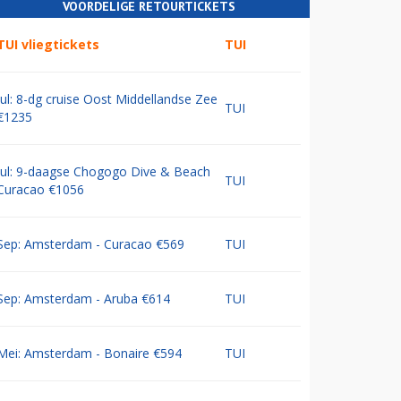
VOORDELIGE RETOURTICKETS
TUI vliegtickets
TUI
Jul: 8-dg cruise Oost Middellandse Zee
TUI
€1235
Jul: 9-daagse Chogogo Dive & Beach
TUI
Curacao €1056
Sep: Amsterdam - Curacao €569
TUI
Sep: Amsterdam - Aruba €614
TUI
Mei: Amsterdam - Bonaire €594
TUI