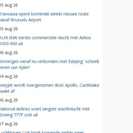
05 aug 26
Transavia opent komende winter nieuwe route
vanaf Brussels Airport
05 aug 26
KLM stelt eerste commerciële vlucht met Airbus
A350-900 uit
06 aug 26
Groningen vanaf nu verbonden met Esbjerg: 'scheelt
zeven uur rijden'
04 aug 26
easyJet wordt overgenomen door Apollo, Castlelake
haakt af
06 aug 26
National Airlines voert langste vrachtvlucht met
Boeing 777F ooit uit
07 aug 26
Luchthaven Luik krijgt komende winter weer