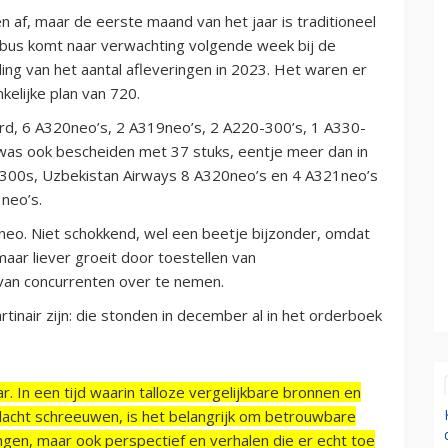
gen af, maar de eerste maand van het jaar is traditioneel
irbus komt naar verwachting volgende week bij de
ling van het aantal afleveringen in 2023. Het waren er
kelijke plan van 720.
d, 6 A320neo’s, 2 A319neo’s, 2 A220-300’s, 1 A330-
was ook bescheiden met 37 stuks, eentje meer dan in
0-300s, Uzbekistan Airways 8 A320neo’s en 4 A321neo’s
neo’s.
neo. Niet schokkend, wel een beetje bijzonder, omdat
maar liever groeit door toestellen van
 van concurrenten over te nemen.
tinair zijn: die stonden in december al in het orderboek
r. In een tijd waarin talloze vergelijkbare bronnen en
acht schreeuwen, is het belangrijk om betrouwbare
ngen, maar ook perspectief en verhalen die er echt toe