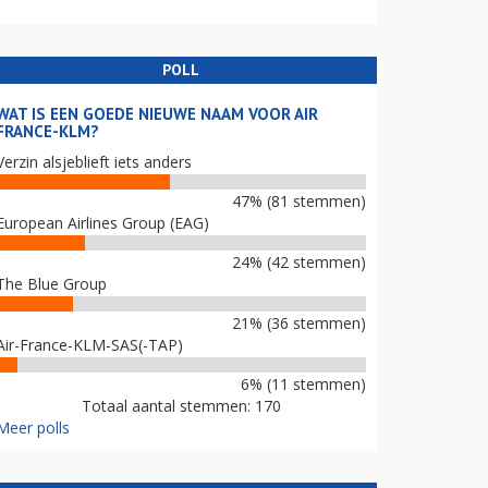
POLL
WAT IS EEN GOEDE NIEUWE NAAM VOOR AIR
FRANCE-KLM?
Verzin alsjeblieft iets anders
47% (81 stemmen)
European Airlines Group (EAG)
24% (42 stemmen)
The Blue Group
21% (36 stemmen)
Air-France-KLM-SAS(-TAP)
6% (11 stemmen)
Totaal aantal stemmen: 170
Meer polls