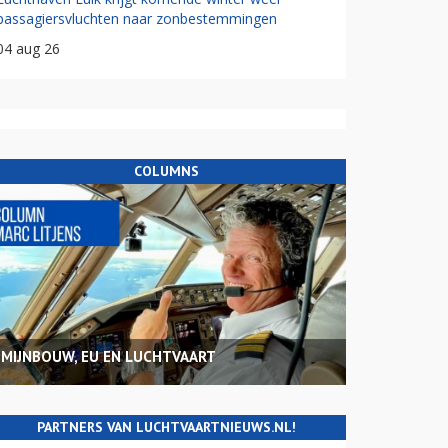
passagiersvluchten naar zonbestemmingen
04 aug 26
COLUMNS
MIJNBOUW, EU EN LUCHTVAART
PARTNERS VAN LUCHTVAARTNIEUWS.NL!