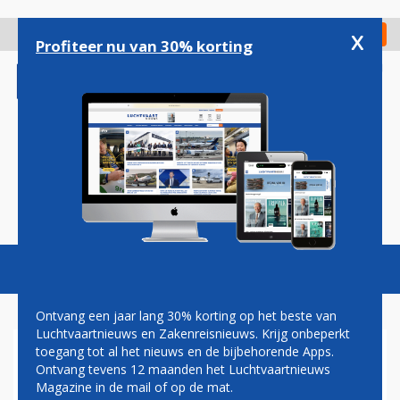
Overslaan
en
x
Digitaal Magazine
Registreer
Check in
naar
Profiteer nu van 30% korting
de
inhoud
gaan
Magazine
Podcasts
Vacatures
Toggl
naviga
Ontvang een jaar lang 30% korting op het beste van
Luchtvaartnieuws en Zakenreisnieuws. Krijg onbeperkt
toegang tot al het nieuws en de bijbehorende Apps.
'BOEING WIL AIRBUS-MOTOR
Ontvang tevens 12 maanden het Luchtvaartnieuws
VOOR EXTRA POWER AAN
Magazine in de mail of op de mat.