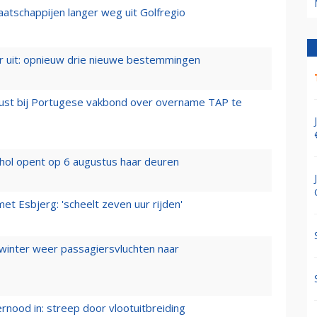
aatschappijen langer weg uit Golfregio
er uit: opnieuw drie nieuwe bestemmingen
rust bij Portugese vakbond over overname TAP te
hol opent op 6 augustus haar deuren
t Esbjerg: 'scheelt zeven uur rijden'
 winter weer passagiersvluchten naar
ernood in: streep door vlootuitbreiding