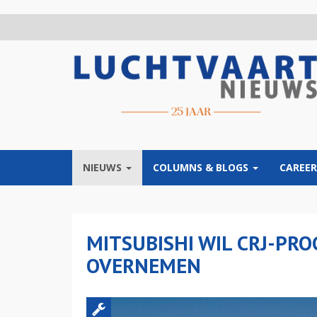
Overslaan
en
naar
de
inhoud
gaan
NIEUWS
COLUMNS & BLOGS
CAREER
MITSUBISHI WIL CRJ-P
OVERNEMEN