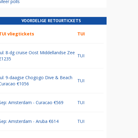
Meer polls
VOORDELIGE RETOURTICKETS
TUI vliegtickets
TUI
Jul: 8-dg cruise Oost Middellandse Zee
TUI
€1235
Jul: 9-daagse Chogogo Dive & Beach
TUI
Curacao €1056
Sep: Amsterdam - Curacao €569
TUI
Sep: Amsterdam - Aruba €614
TUI