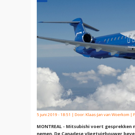
5 juni 2019 - 18:51 | Door:
Klaas-Jan van Woerkom
| 
MONTREAL - Mitsubishi voert gesprekken
nemen. De Canadese vliegtuigbouwer beves