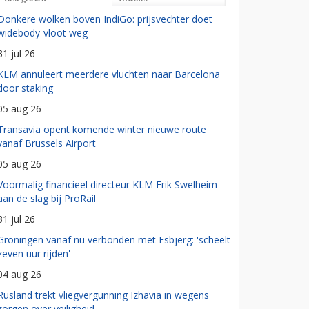
Donkere wolken boven IndiGo: prijsvechter doet
widebody-vloot weg
31 jul 26
KLM annuleert meerdere vluchten naar Barcelona
door staking
05 aug 26
Transavia opent komende winter nieuwe route
vanaf Brussels Airport
05 aug 26
Voormalig financieel directeur KLM Erik Swelheim
aan de slag bij ProRail
31 jul 26
Groningen vanaf nu verbonden met Esbjerg: 'scheelt
zeven uur rijden'
04 aug 26
Rusland trekt vliegvergunning Izhavia in wegens
zorgen over veiligheid