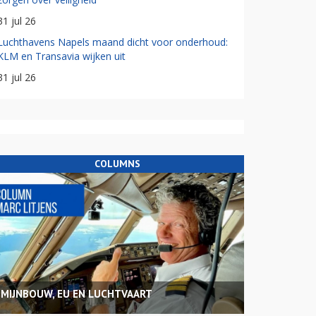
31 jul 26
Luchthavens Napels maand dicht voor onderhoud:
KLM en Transavia wijken uit
31 jul 26
COLUMNS
MIJNBOUW, EU EN LUCHTVAART