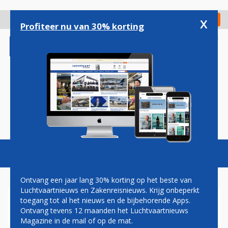
Overslaan
en
x
Digitaal Magazine
Registreer
Check in
naar
Profiteer nu van 30% korting
de
inhoud
gaan
Magazine
Podcasts
Vacatures
Toggl
naviga
Ontvang een jaar lang 30% korting op het beste van
Luchtvaartnieuws en Zakenreisnieuws. Krijg onbeperkt
toegang tot al het nieuws en de bijbehorende Apps.
MITSUBISHI
Ontvang tevens 12 maanden het Luchtvaartnieuws
Magazine in de mail of op de mat.