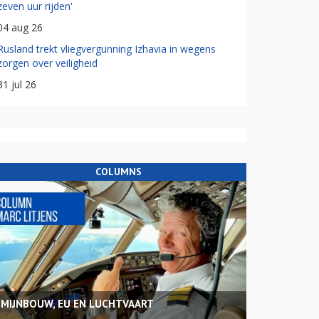
zeven uur rijden'
04 aug 26
Rusland trekt vliegvergunning Izhavia in wegens
zorgen over veiligheid
31 jul 26
COLUMNS
MIJNBOUW, EU EN LUCHTVAART