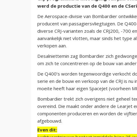
werd de productie van de Q400 en de CSeri
De Aerospace-divisie van Bombardier ontwikkel
producent van passagiersvliegtuigen. De Q400-
diverse CRJ-varianten zoals de CRJ200, -700 e
aanvankelijk niet vlotten, maar sinds het type 
verkopen aan.
Desalniettemin zag Bombardier zich gedwongen 
om zich te concentreren op de bouw van ander
De Q400’s worden tegenwoordige verkocht doo
serie en de bouw en verkoop van de CRJ is nu in
moeite heeft haar eigen SpaceJet (voorheen MR
Bombardier trekt zich overigens niet geheel teru
overeind. Die maakt onder andere de Learjet e
componenten produceren en worden de vijftien 
afgebouwd.
Even dit:
Luchtvaartnieuws bestaat inmiddels bijna 25 jaa