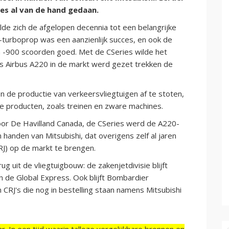
es al van de hand gedaan.
de zich de afgelopen decennia tot een belangrijke
turboprop was een aanzienlijk succes, en ook de
n -900 scoorden goed. Met de CSeries wilde het
als Airbus A220 in de markt werd gezet trekken de
de productie van verkeersvliegtuigen af te stoten,
e producten, zoals treinen en zware machines.
r De Havilland Canada, de CSeries werd de A220-
 handen van Mitsubishi, dat overigens zelf al jaren
J) op de markt te brengen.
g uit de vliegtuigbouw: de zakenjetdivisie blijft
n de Global Express. Ook blijft Bombardier
CRJ's die nog in bestelling staan namens Mitsubishi
r. In een tijd waarin talloze vergelijkbare bronnen en