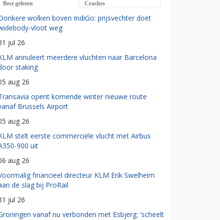
Best gelezen
Crashes
Donkere wolken boven IndiGo: prijsvechter doet
widebody-vloot weg
31 jul 26
KLM annuleert meerdere vluchten naar Barcelona
door staking
05 aug 26
Transavia opent komende winter nieuwe route
vanaf Brussels Airport
05 aug 26
KLM stelt eerste commerciële vlucht met Airbus
A350-900 uit
06 aug 26
Voormalig financieel directeur KLM Erik Swelheim
aan de slag bij ProRail
31 jul 26
Groningen vanaf nu verbonden met Esbjerg: 'scheelt