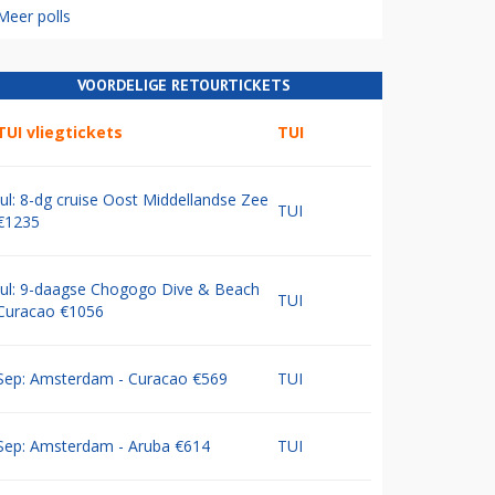
Meer polls
VOORDELIGE RETOURTICKETS
TUI vliegtickets
TUI
Jul: 8-dg cruise Oost Middellandse Zee
TUI
€1235
Jul: 9-daagse Chogogo Dive & Beach
TUI
Curacao €1056
Sep: Amsterdam - Curacao €569
TUI
Sep: Amsterdam - Aruba €614
TUI