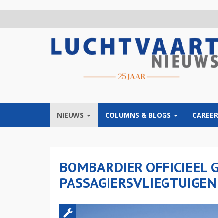
Overslaan
en
naar
de
inhoud
gaan
NIEUWS
COLUMNS & BLOGS
CAREER
BOMBARDIER OFFICIEEL
PASSAGIERSVLIEGTUIGEN