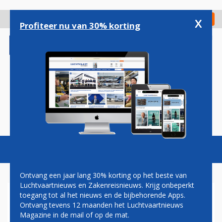
Overslaan
en
x
Digitaal Magazine
Registreer
Check in
naar
Profiteer nu van 30% korting
de
inhoud
gaan
Magazine
Podcasts
Vacatures
Toggl
naviga
Ontvang een jaar lang 30% korting op het beste van
Luchtvaartnieuws en Zakenreisnieuws. Krijg onbeperkt
toegang tot al het nieuws en de bijbehorende Apps.
MITSUBISHI
Ontvang tevens 12 maanden het Luchtvaartnieuws
Magazine in de mail of op de mat.