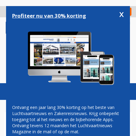
Overslaan
en
x
Digitaal Magazine
Registreer
Check in
naar
Profiteer nu van 30% korting
de
inhoud
gaan
Magazine
Podcasts
Vacatures
Toggl
naviga
Ontvang een jaar lang 30% korting op het beste van
Luchtvaartnieuws en Zakenreisnieuws. Krijg onbeperkt
toegang tot al het nieuws en de bijbehorende Apps.
DOEK VALT VOOR
Ontvang tevens 12 maanden het Luchtvaartnieuws
BOMBARDIER ALS
Magazine in de mail of op de mat.