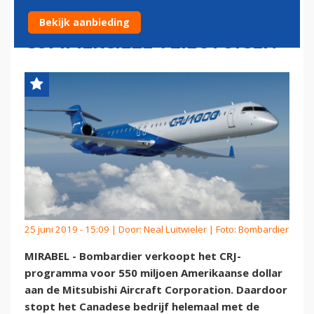
FABRIKANT VAN
Bekijk aanbieding
COMMERCIËLE VLIEGTUIGEN
25 juni 2019 - 15:09 | Door:
Neal Luitwieler
| Foto: Bombardier
MIRABEL - Bombardier verkoopt het CRJ-
programma voor 550 miljoen Amerikaanse dollar
aan de Mitsubishi Aircraft Corporation. Daardoor
stopt het Canadese bedrijf helemaal met de