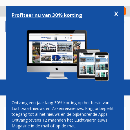
Overslaan
en
x
Digitaal Magazine
Registreer
Check in
naar
Profiteer nu van 30% korting
de
inhoud
gaan
Magazine
Podcasts
Vacatures
Toggl
naviga
Ontvang een jaar lang 30% korting op het beste van
Luchtvaartnieuws en Zakenreisnieuws. Krijg onbeperkt
toegang tot al het nieuws en de bijbehorende Apps.
MITSUBISHI DOOPT MRJ OM
Ontvang tevens 12 maanden het Luchtvaartnieuws
TOT SPACE JET
Magazine in de mail of op de mat.