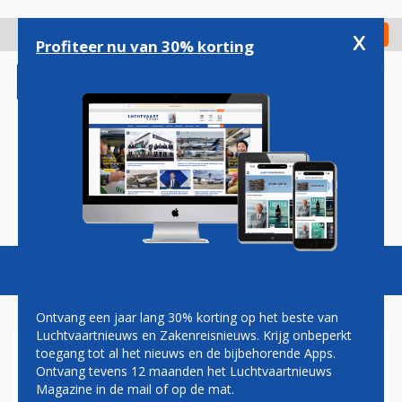
Overslaan
en
x
Digitaal Magazine
Registreer
Check in
naar
Profiteer nu van 30% korting
de
inhoud
gaan
Magazine
Podcasts
Vacatures
Toggl
naviga
Ontvang een jaar lang 30% korting op het beste van
Luchtvaartnieuws en Zakenreisnieuws. Krijg onbeperkt
toegang tot al het nieuws en de bijbehorende Apps.
MITSUBISHI DOOPT MRJ OM
Ontvang tevens 12 maanden het Luchtvaartnieuws
TOT SPACE JET
Magazine in de mail of op de mat.