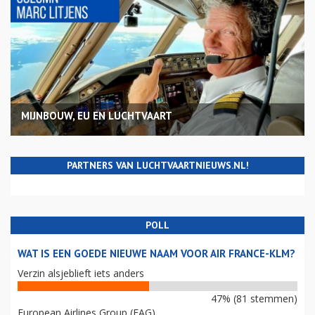
MIJNBOUW, EU EN LUCHTVAART
PARTNERS VAN LUCHTVAARTNIEUWS.NL!
POLL
WAT IS EEN GOEDE NIEUWE NAAM VOOR AIR FRANCE-KLM?
Verzin alsjeblieft iets anders
47% (81 stemmen)
European Airlines Group (EAG)