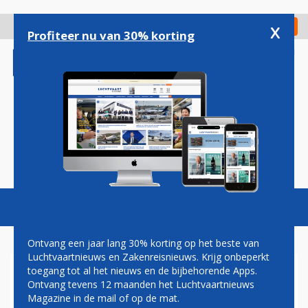
Overslaan
en
x
Digitaal Magazine
Registreer
Check in
naar
Profiteer nu van 30% korting
de
inhoud
gaan
Magazine
Podcasts
Vacatures
Toggl
naviga
Ontvang een jaar lang 30% korting op het beste van
Luchtvaartnieuws en Zakenreisnieuws. Krijg onbeperkt
toegang tot al het nieuws en de bijbehorende Apps.
SUCCESVOLLE TESTVLUCHT
Ontvang tevens 12 maanden het Luchtvaartnieuws
EERSTE BOEING 737 MAX 9
Magazine in de mail of op de mat.