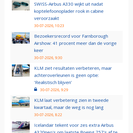
SWISS-Airbus A330 wijkt uit nadat
koptelefoonoplader rook in cabine
veroorzaakt
30-07-2026, 10:23
Bezoekersrecord voor Farnborough
Airshow: 41 procent meer dan de vorige
keer
30-07-2026, 9:30
KLM ziet resultaten verbeteren, maar
achteroverleunen is geen optie:
‘Realistisch blijven’
30-07-2026, 9:29
KLM laat verbetering zien in tweede
kwartaal, maar de weg is nog lang
30-07-2026, 8:22
Icelandair tekent voor zes extra Airbus
A320neo's om laatste Boeing 757's af te