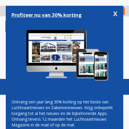
Overslaan
en
x
Digitaal Magazine
Registreer
Check in
naar
Profiteer nu van 30% korting
de
inhoud
gaan
Magazine
Podcasts
Vacatures
Toggl
naviga
Ontvang een jaar lang 30% korting op het beste van
Luchtvaartnieuws en Zakenreisnieuws. Krijg onbeperkt
toegang tot al het nieuws en de bijbehorende Apps.
CARLSON OPENT ZEVEN
Ontvang tevens 12 maanden het Luchtvaartnieuws
NIEUWE HOTELS IN
Magazine in de mail of op de mat.